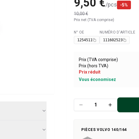
9,50 €
/
pcs
-
5
%
10,00 €
Prix net (TVA comprise)
N° OE
NUMÉRO D'ARTICLE
Disponible
1254511
111602523
Prix (TVA comprise)
Prix (hors TVA)
Prix réduit
Vous économisez
PIÈCES VOLVO 140/164