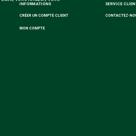
INFORMATIONS
SERVICE CLIEN
CRÉER UN COMPTE CLIENT
CONTACTEZ-NO
MON COMPTE