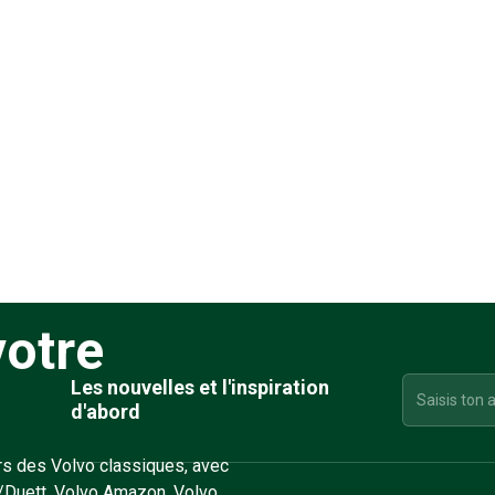
nnel
voir nos
votre
Les nouvelles et l'inspiration
d'abord
rs des Volvo classiques, avec
/Duett, Volvo Amazon, Volvo