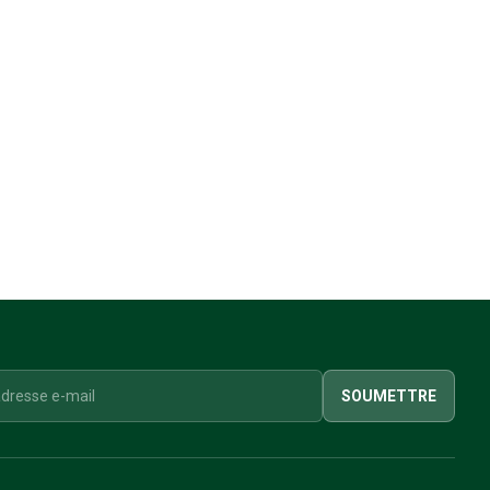
SOUMETTRE