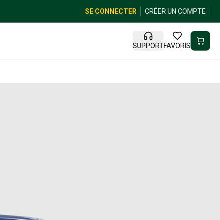
SE CONNECTER
CRÉER UN COMPTE
SUPPORT
FAVORIS