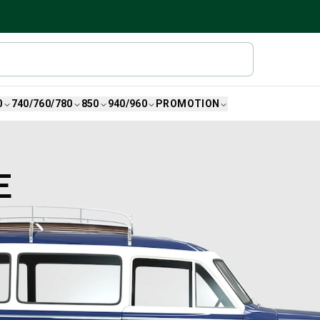
0
740/760/780
850
940/960
PROMOTION
E