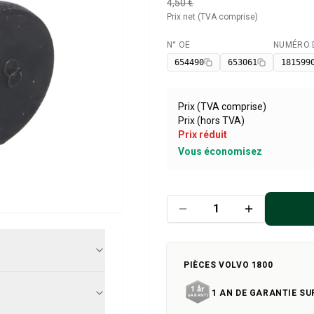
4,50 €
Prix net (TVA comprise)
N° OE
NUMÉRO D
Disponible
654490
653061
181599
Prix (TVA comprise)
Prix (hors TVA)
Prix réduit
Vous économisez
PIÈCES VOLVO 1800
1 AN DE GARANTIE SU