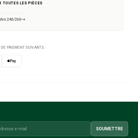
R TOUTES LES PIÈCES
olvo 240/260
DE PAIEMENT SUIVANTS :
SOUMETTRE