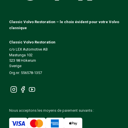
Tringlerie de l'accélérateur du moteur Volvo 140/164
Pièces du moteur Volvo 140/164
Volvo 140/164 Suspension avant
Classic Volvo Restoration – le choix évident pour votre Volvo
Volvo 140/164 Système de carburant/échappement
classique
Volvo 140/164 Chauffage/Air frais
Volvo 140/164 Pièces intérieures
Classic Volvo Restoration
Volvo 140/164 Transmission/Suspension arrière
c/o LEX Automotive AB
Volvo 140/164 Divers
Mastunga 102
Volvo 140/164 Roues/Enjoliveurs
523 98 Hökerum
Pièces Volvo 240/260
Sverige
Volvo 240/260 Système de freinage
Org.nr: 556578-1357
Volvo 240/260 Système de carburant/échappement
Volvo 240/260 Équipement électrique
Volvo 240/260 Suspension avant
Volvo 240/260 Pièces intérieures
Jantes Volvo 240/260
Nous acceptons les moyens de paiement suivants :
Volvo 240/260 Pièces de moteur
Volvo 240/260 Pièces de carrosserie
Volvo 240/260 Chauffage/Air frais