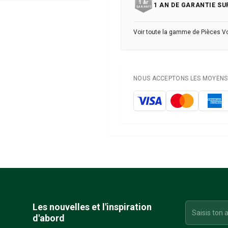
1 AN DE GARANTIE SU
Voir toute la gamme de Pièces V
NOUS ACCEPTONS LES MOYENS 
Les nouvelles et l'inspiration
d'abord