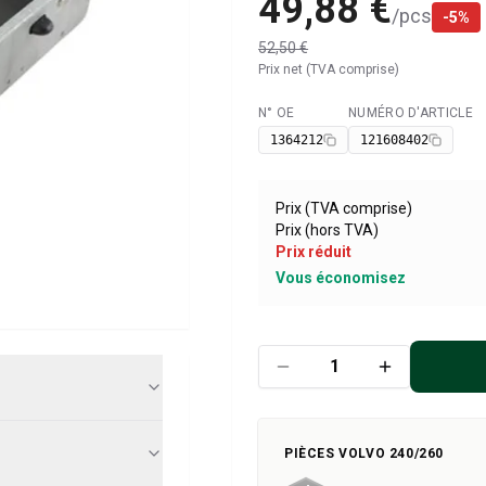
49,88 €
/
pcs
-
5
%
52,50 €
Prix net (TVA comprise)
N° OE
NUMÉRO D'ARTICLE
Disponible
1364212
121608402
Prix (TVA comprise)
Prix (hors TVA)
Prix réduit
Vous économisez
PIÈCES VOLVO 240/260