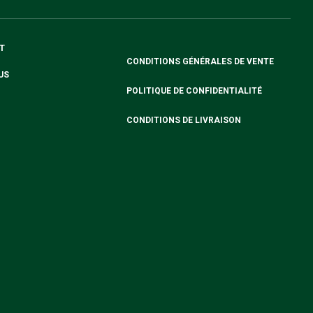
T
CONDITIONS GÉNÉRALES DE VENTE
US
POLITIQUE DE CONFIDENTIALITÉ
CONDITIONS DE LIVRAISON