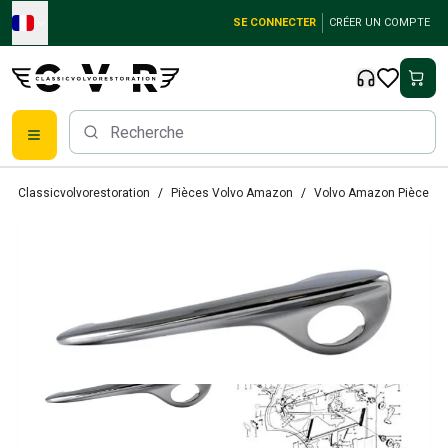
Skip to main content
SE CONNECTER
CRÉER UN COMPTE
Pièces détachées Volvo classiques
Classicvolvorestoration
Pièces Volvo Amazon
Volvo Amazon Pièces de
Freins
Pièces Volvo PV/Duett
Système de freinage Volvo PV/Duett
Volvo PV/Duett Fuel/Exhaust system
Volvo PV/Duett Équipement électrique
Volvo PV/Duett Suspension avant
Volvo PV/Duett Pièces intérieures
Volvo PV/Duett Pièces de carrosserie
Volvo PV/Duett Transmission/Suspension arrière
Système de refroidissement Volvo PV/Duett
Pièces pour moteurs Volvo PV/Duett