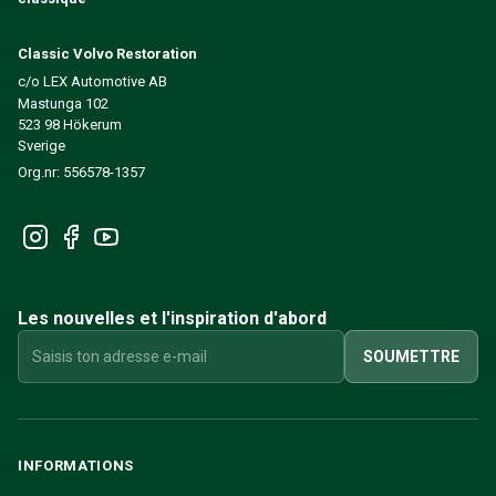
Tringlerie de l'accélérateur du moteur Volvo 240/260
Volvo 240/260 Système de refroidissement
Classic Volvo Restoration
Volvo 240/260 Transmission/Suspension arrière
c/o LEX Automotive AB
Volvo 240/260 Divers
Mastunga 102
Pièces Volvo 740/760/780
523 98 Hökerum
Sverige
Volvo 740/760/780 Système de freinage
Org.nr: 556578-1357
Volvo 700 Système de carburant/échappement
Volvo 740/760/780 Transmission/Suspension arrière
Volvo 700 Système de refroidissement
Volvo 740/760/780 Divers
Volvo 740/760/780 Equipement électrique
Tringlerie de l'accélérateur du moteur Volvo 740/760/780
Les nouvelles et l'inspiration d'abord
Volvo 700 Système de chauffage/Unité d'air frais
SOUMETTRE
Volvo 700 Roues/Enjoliveurs
Pièces du moteur Volvo 700
Volvo 740/760/780 Pièces de carrosserie
Volvo 740/760/780 Pièces intérieures
INFORMATIONS
Volvo 740/760/780 Train avant