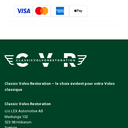
Tringlerie de l'accélérateur du moteur Volvo 140/164
Pièces du moteur Volvo 140/164
Volvo 140/164 Suspension avant
Volvo 140/164 Système de carburant/échappement
Volvo 140/164 Chauffage/Air frais
Volvo 140/164 Pièces intérieures
Volvo 140/164 Transmission/Suspension arrière
Volvo 140/164 Divers
Volvo 140/164 Roues/Enjoliveurs
Pièces Volvo 240/260
Volvo 240/260 Système de freinage
Volvo 240/260 Système de carburant/échappement
Classic Volvo Restoration – le choix évident pour votre Volvo
Volvo 240/260 Équipement électrique
classique
Volvo 240/260 Suspension avant
Volvo 240/260 Pièces intérieures
Classic Volvo Restoration
Jantes Volvo 240/260
c/o LEX Automotive AB
Volvo 240/260 Pièces de moteur
Mastunga 102
Volvo 240/260 Pièces de carrosserie
523 98 Hökerum
Volvo 240/260 Chauffage/Air frais
Sverige