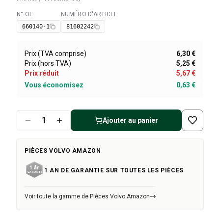
Pièces Volvo 1800
Volvo 1800 Système de freinage
N° OE
NUMÉRO D'ARTICLE
Disponible
Volvo 1800 Système de carburant/échappement
660140-1
81602242
Volvo 1800 Pièces de carrosserie
Volvo 1800 Système de refroidissement
Prix (TVA comprise)
6,30 €
Liaison de l'accélérateur du moteur Volvo 1800
Prix (hors TVA)
5,25 €
Pièces du moteur Volvo 1800
Prix réduit
5,67 €
Volvo 1800 Équipement électrique
Vous économisez
0,63 €
Volvo 1800 Suspension avant
Volvo 1800 Transmission/Suspension arrière
Volvo 1800 Pièces intérieures
Ajouter au panier
Volvo 1800 Système de chauffage/air frais (1961-73)
Volvo 1800 Jantes/Enjoliveurs
PIÈCES VOLVO AMAZON
Volvo 1800 Divers
Pièces Volvo 140/164
1 AN DE GARANTIE SUR TOUTES LES PIÈCES
Volvo 140/164 Pièces de carrosserie
Volvo 140/164 Système de freinage
Voir toute la gamme de Pièces Volvo Amazon
Volvo 140/164 Système de refroidissement
Volvo 140/164 Équipement électrique