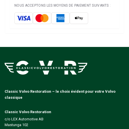
Tringlerie de l'accélérateur du moteur Volvo 140/164
NOUS ACCEPTONS LES MOYENS DE PAIEMENT SUIVANTS :
Pièces du moteur Volvo 140/164
Volvo 140/164 Suspension avant
Volvo 140/164 Système de carburant/échappement
Volvo 140/164 Chauffage/Air frais
Volvo 140/164 Pièces intérieures
Volvo 140/164 Transmission/Suspension arrière
Volvo 140/164 Divers
Volvo 140/164 Roues/Enjoliveurs
Pièces Volvo 240/260
Volvo 240/260 Système de freinage
Volvo 240/260 Système de carburant/échappement
Volvo 240/260 Équipement électrique
Classic Volvo Restoration – le choix évident pour votre Volvo
Volvo 240/260 Suspension avant
classique
Volvo 240/260 Pièces intérieures
Jantes Volvo 240/260
Classic Volvo Restoration
Volvo 240/260 Pièces de moteur
c/o LEX Automotive AB
Volvo 240/260 Pièces de carrosserie
Mastunga 102
Volvo 240/260 Chauffage/Air frais