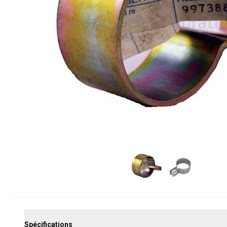
Volvo PV/Duett Divers
Tringlerie de l'accélérateur du moteur Volvo PV/Duett
Volvo PV/Duett Heater/Fresh Air
Volvo PV/Duett Roues/Enjoliveurs
Pièces Volvo Amazon
Volvo Amazon Pièces de carrosserie
Volvo Amazon Système de freinage
Volvo Amazon Système de refroidissement
Volvo Amazon Équipement électrique
Volvo Amazon Pièces de moteur
Liaison de l'accélérateur du moteur Volvo Amazon
Volvo Amazon Système de carburant/échappement
Volvo Amazon Suspension avant
Volvo Amazon Pièces intérieures
Volvo Amazon Chauffage/air frais
Volvo Amazon Transmission/Suspension arrière
Volvo Amazon Pièces diverses
Volvo Amazon Roues/Enjoliveurs
Spécifications