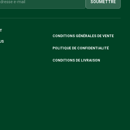
SOUMETTRE
T
CONDITIONS GÉNÉRALES DE VENTE
US
POLITIQUE DE CONFIDENTIALITÉ
CONDITIONS DE LIVRAISON