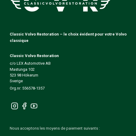
Tringlerie de l'accélérateur du moteur Volvo 140/164
Pièces du moteur Volvo 140/164
Volvo 140/164 Suspension avant
Volvo 140/164 Système de carburant/échappement
Volvo 140/164 Chauffage/Air frais
Classic Volvo Restoration – le choix évident pour votre Volvo
Volvo 140/164 Pièces intérieures
classique
Volvo 140/164 Transmission/Suspension arrière
Volvo 140/164 Divers
Classic Volvo Restoration
Volvo 140/164 Roues/Enjoliveurs
c/o LEX Automotive AB
Pièces Volvo 240/260
Mastunga 102
523 98 Hökerum
Volvo 240/260 Système de freinage
Sverige
Volvo 240/260 Système de carburant/échappement
Org.nr: 556578-1357
Volvo 240/260 Équipement électrique
Volvo 240/260 Suspension avant
Volvo 240/260 Pièces intérieures
Jantes Volvo 240/260
Volvo 240/260 Pièces de moteur
Volvo 240/260 Pièces de carrosserie
Nous acceptons les moyens de paiement suivants :
Volvo 240/260 Chauffage/Air frais