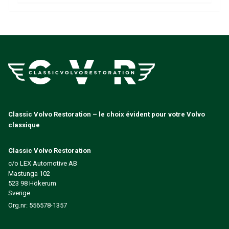
Tringlerie de l'accélérateur du moteur Volvo 140/164
Pièces du moteur Volvo 140/164
Volvo 140/164 Suspension avant
Volvo 140/164 Système de carburant/échappement
Volvo 140/164 Chauffage/Air frais
Volvo 140/164 Pièces intérieures
Volvo 140/164 Transmission/Suspension arrière
Volvo 140/164 Divers
Volvo 140/164 Roues/Enjoliveurs
Pièces Volvo 240/260
Classic Volvo Restoration – le choix évident pour votre Volvo
classique
Volvo 240/260 Système de freinage
Volvo 240/260 Système de carburant/échappement
Classic Volvo Restoration
Volvo 240/260 Équipement électrique
Volvo 240/260 Suspension avant
c/o LEX Automotive AB
Mastunga 102
Volvo 240/260 Pièces intérieures
523 98 Hökerum
Jantes Volvo 240/260
Sverige
Volvo 240/260 Pièces de moteur
Org.nr: 556578-1357
Volvo 240/260 Pièces de carrosserie
Volvo 240/260 Chauffage/Air frais