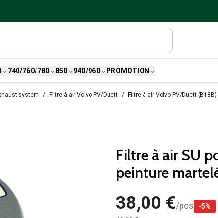
0
740/760/780
850
940/960
PROMOTION
Exhaust system
Filtre à air Volvo PV/Duett
Filtre à air Volvo PV/Duett (B18B)
Filtre à air SU 
peinture martel
38,00 €
/
pcs
-
5
%