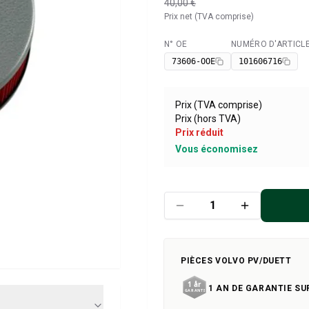
40,00 €
Prix net (TVA comprise)
N° OE
NUMÉRO D'ARTICL
Disponible
73606-OOE
101606716
Prix (TVA comprise)
Prix (hors TVA)
Prix réduit
Vous économisez
PIÈCES VOLVO PV/DUETT
1 AN DE GARANTIE SU