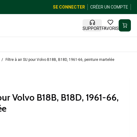
SE CONNECTER
CRÉER UN COMPTE
SUPPORT
FAVORIS
Filtre à air SU pour Volvo B18B, B18D, 1961-66, peinture martelée
pour Volvo B18B, B18D, 1961-66,
ée