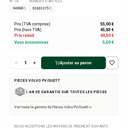
Pièces Volvo 1800
N° OE
NUMÉRO D'ARTICLE
Disponible
Volvo 1800 Système de freinage
94988
81601375
Volvo 1800 Système de carburant/échappement
Volvo 1800 Pièces de carrosserie
Prix (TVA comprise)
55,00 €
Volvo 1800 Système de refroidissement
Prix (hors TVA)
45,83 €
Liaison de l'accélérateur du moteur Volvo 1800
Prix réduit
49,50 €
Pièces du moteur Volvo 1800
Vous économisez
5,50 €
Volvo 1800 Équipement électrique
Volvo 1800 Suspension avant
Volvo 1800 Transmission/Suspension arrière
Ajouter au panier
Volvo 1800 Pièces intérieures
Volvo 1800 Système de chauffage/air frais (1961-73)
PIÈCES VOLVO PV/DUETT
Volvo 1800 Jantes/Enjoliveurs
Volvo 1800 Divers
1 AN DE GARANTIE SUR TOUTES LES PIÈCES
Pièces Volvo 140/164
Volvo 140/164 Pièces de carrosserie
Voir toute la gamme de Pièces Volvo PV/Duett
Volvo 140/164 Système de freinage
Volvo 140/164 Système de refroidissement
Volvo 140/164 Équipement électrique
NOUS ACCEPTONS LES MOYENS DE PAIEMENT SUIVANTS :