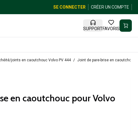
SE CONNECTER
CRÉER UN COMPTE
SUPPORT
FAVORIS
chéité/joints en caoutchouc Volvo PV 444
Joint de pare-brise en caoutchouc
rise en caoutchouc pour Volvo