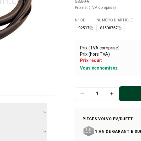
52,00 €
Prix net (TVA comprise)
N° OE
NUMÉRO D'ARTICLE
Disponible
92517
81598767
Prix (TVA comprise)
Prix (hors TVA)
Prix réduit
Vous économisez
PIÈCES VOLVO PV/DUETT
1 AN DE GARANTIE SU