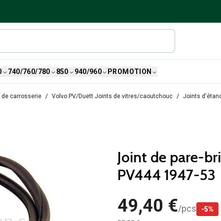
0
740/760/780
850
940/960
PROMOTION
 de carrosserie
Volvo PV/Duett Joints de vitres/caoutchouc
Joints d'étan
Joint de pare-b
PV444 1947-53
49,40 €
/
pcs
-
5
%