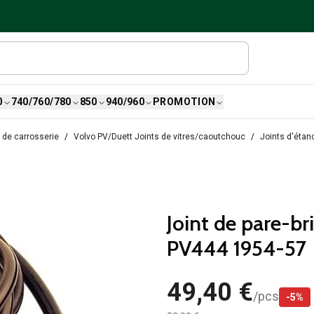
0
740/760/780
850
940/960
PROMOTION
 de carrosserie
Volvo PV/Duett Joints de vitres/caoutchouc
Joints d'étan
Joint de pare-b
PV444 1954-57
49,40 €
/
pcs
-
5
%