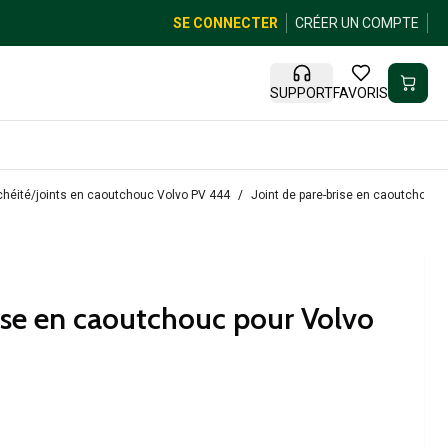
SE CONNECTER
CRÉER UN COMPTE
SUPPORT
FAVORIS
chéité/joints en caoutchouc Volvo PV 444
Joint de pare-brise en caoutchouc
rise en caoutchouc pour Volvo