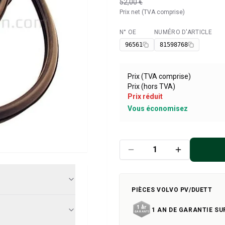
52,00 €
Prix net (TVA comprise)
N° OE
NUMÉRO D'ARTICLE
Disponible
96561
81598768
Prix (TVA comprise)
Prix (hors TVA)
Prix réduit
Vous économisez
PIÈCES VOLVO PV/DUETT
1 AN DE GARANTIE SU