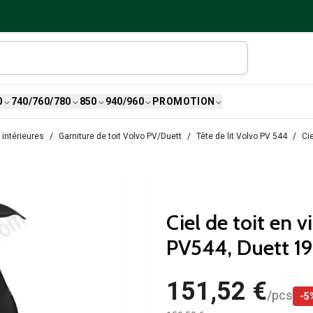
0
740/760/780
850
940/960
PROMOTION
 intérieures
Garniture de toit Volvo PV/Duett
Tête de lit Volvo PV 544
Ci
Ciel de toit en 
PV544, Duett 1
151,52 €
/
pcs
-
5