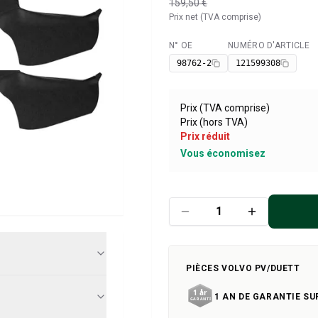
159,50 €
Prix net (TVA comprise)
N° OE
NUMÉRO D'ARTICLE
Disponible
98762-2
121599308
Prix (TVA comprise)
Prix (hors TVA)
Prix réduit
Vous économisez
PIÈCES VOLVO PV/DUETT
1 AN DE GARANTIE SU