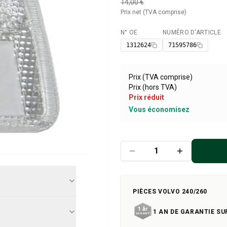
14,00 €
Prix net (TVA comprise)
N° OE
NUMÉRO D'ARTICLE
Disponible
1312624
71595786
Prix (TVA comprise)
Prix (hors TVA)
Prix réduit
Vous économisez
PIÈCES VOLVO 240/260
1 AN DE GARANTIE SU