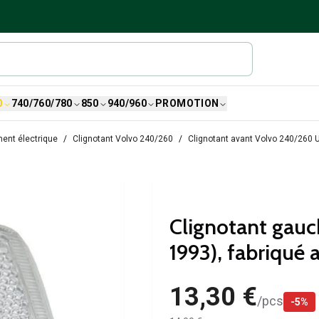
0
740/760/780
850
940/960
PROMOTION
ent électrique
Clignotant Volvo 240/260
Clignotant avant Volvo 240/260 U
Clignotant gauc
1993), fabriqué 
13,30 €
/
pcs
-
5
%