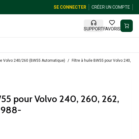
SE CONNECTER
CRÉER UN COMPTE
SUPPORT
FAVORIS
sse Volvo 240/260 (BW55 Automatique)
Filtre à huile BW55 pour Volvo 240, 260
BW55 pour Volvo 240, 260, 262,
1988-