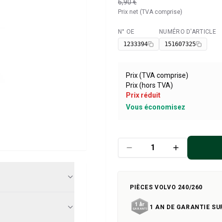
6,90 €
Prix net (TVA comprise)
N° OE
NUMÉRO D'ARTICLE
Disponible
1233394
151607325
Prix (TVA comprise)
Prix (hors TVA)
Prix réduit
Vous économisez
PIÈCES VOLVO 240/260
1 AN DE GARANTIE SU