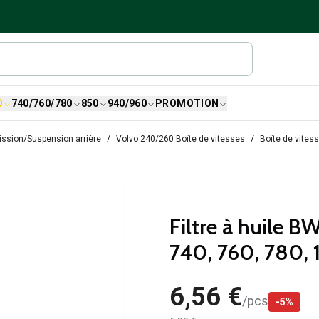
0
740/760/780
850
940/960
PROMOTION
ssion/Suspension arrière
Volvo 240/260 Boîte de vitesses
Boîte de vite
Filtre à huile 
740, 760, 780, 
6,56 €
/
pcs
-
5
%