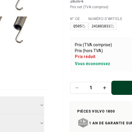
28,00 €
Prix net (TVA comprise)
N° OE
NUMÉRO D'ARTICLE
Disponible
Q505
241601831
Prix (TVA comprise)
Prix (hors TVA)
Prix réduit
Vous économisez
PIÈCES VOLVO 1800
1 AN DE GARANTIE SU