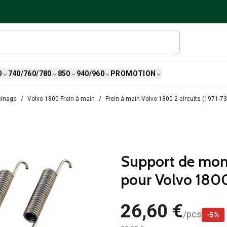
0
740/760/780
850
940/960
PROMOTION
einage
Volvo 1800 Frein à main
Frein à main Volvo 1800 2-circuits (1971-73
Support de mont
pour Volvo 1800
26,60 €
/
pcs
-
5
%