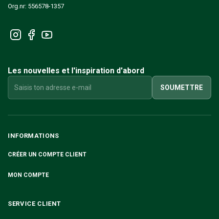
Pièces Volvo 1800
Org.nr: 556578-1357
Volvo 1800 Système de freinage
Volvo 1800 Système de carburant/échappement
Volvo 1800 Pièces de carrosserie
Volvo 1800 Système de refroidissement
Liaison de l'accélérateur du moteur Volvo 1800
Les nouvelles et l'inspiration d'abord
Pièces du moteur Volvo 1800
Volvo 1800 Équipement électrique
SOUMETTRE
Volvo 1800 Suspension avant
Volvo 1800 Transmission/Suspension arrière
Volvo 1800 Pièces intérieures
Volvo 1800 Système de chauffage/air frais (1961-73)
INFORMATIONS
Volvo 1800 Jantes/Enjoliveurs
Volvo 1800 Divers
CRÉER UN COMPTE CLIENT
Pièces Volvo 140/164
MON COMPTE
Volvo 140/164 Pièces de carrosserie
Volvo 140/164 Système de freinage
Volvo 140/164 Système de refroidissement
SERVICE CLIENT
Volvo 140/164 Équipement électrique