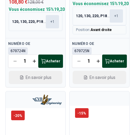
108,80 €
128,00 €
Vous économisez
15%
19,20 €
Vous économisez
15%
19,20 €
120, 130, 220, P1800
+
1
120, 130, 220, P1800
+
1
Position
:
Avant droite
Disponible
Disponible
NUMÉRO OE
NUMÉRO OE
670724N
670725N
Acheter
Acheter
En savoir plus
En savoir plus
-
15
%
-
20
%