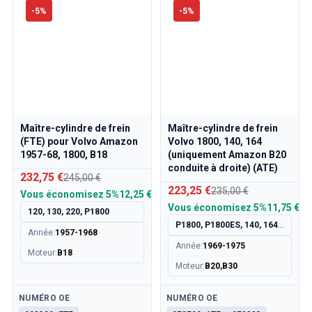
Pièces Volvo 850
-
5
%
-
5
%
Volvo 850 Système de freinage
Volvo 850 Roues/Chapeaux de moyeu
Volvo 850 Pièces de carrosserie
Volvo 850 Système de carburant/échappement
Volvo 850 Pièces intérieures
Transmission Volvo 850
Volvo 850 Système de refroidissement
Maître-cylindre de frein
Maître-cylindre de frein
Volvo 850 Pièces de moteur
(FTE) pour Volvo Amazon
Volvo 1800, 140, 164
Volvo 850 Équipement électrique
1957-68, 1800, B18
(uniquement Amazon B20
Volvo 850 Système de chauffage
conduite à droite) (ATE)
232,75 €
245,00 €
Volvo 850 Direction/suspension
223,25 €
235,00 €
Vous économisez
5%
12,25 €
Volvo 850 Pièces diverses
Vous économisez
5%
11,75 €
120, 130, 220, P1800
Pièces Volvo 940/960
P1800, P1800ES, 140, 164 Amazon RHD
Année
:
1957-1968
Freins
Année
:
1969-1975
Électricité
Moteur
:
B18
Moteur
:
B20,B30
Moteur
Carburant & Échappement
Disponible
Disponible
NUMÉRO OE
NUMÉRO OE
Jantes & Pneus