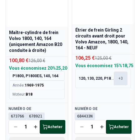
Étrier de frein Girling 2
Maître-cylindre de frein
circuits avant droit pour
Volvo 1800, 140, 164
Volvo Amazon, 1800, 140,
(uniquement Amazon B20
164 - NEUF
conduite à droite)
106,25 €
125,00 €
100,80 €
126,00 €
Vous économisez
15%
18,75 €
Vous économisez
20%
25,20 €
P1800, P1800ES, 140, 164
120, 130, 220, P1800
+
3
Année
:
1969-1975
Moteur
:
B18
Disponible
Disponible
NUMÉRO OE
NUMÉRO OE
673766
678921
684433N
Acheter
Acheter