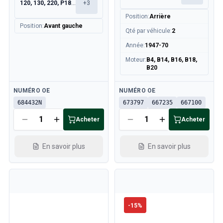
120, 130, 220, P1800
+
3
Position
:
Arrière
Position
:
Avant gauche
Qté par véhicule
:
2
Année
:
1947-70
Moteur
:
B4, B14, B16, B18,
B20
Disponible
Disponible
NUMÉRO OE
NUMÉRO OE
684432N
673797
667235
667100
Acheter
Acheter
En savoir plus
En savoir plus
-
15
%