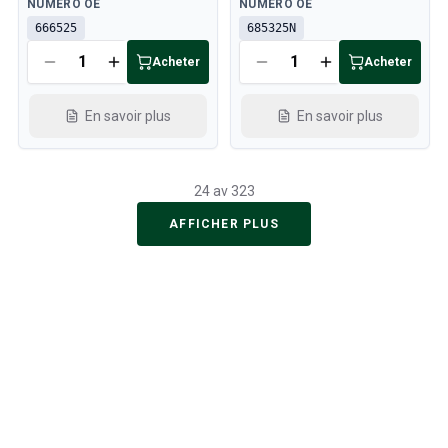
Disponible
Disponible
NUMÉRO OE
NUMÉRO OE
666525
685325N
Acheter
Acheter
En savoir plus
En savoir plus
24 av 323
AFFICHER PLUS