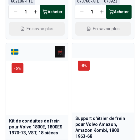
662186-FTE
673766-ATE
678921
Refroidissement
Transmission
Acheter
Acheter
Commande des gaz
Châssis & Direction
En savoir plus
En savoir plus
Chauffage & Climatisation
Accessoires & Divers
Carrosserie
Intérieur
Promotion
-
5
%
-
5
%
Promotion du mois
Support d'étrier de frein
Kit de conduites de frein
pour Volvo Amazon,
pour Volvo 1800E, 1800ES
Amazon Kombi, 1800
1970-73, VST, 18 pièces
1963-68