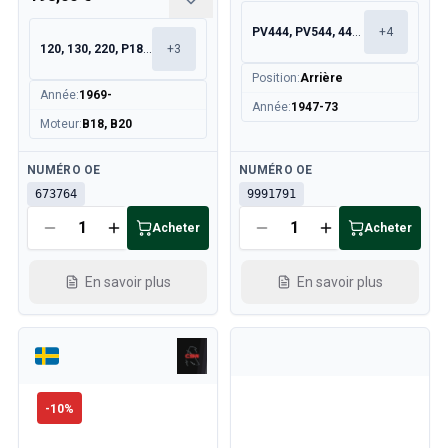
PV444, PV544, 445, 210
+
4
120, 130, 220, P1800
+
3
Position
:
Arrière
Année
:
1969-
Année
:
1947-73
Moteur
:
B18, B20
Disponible
Disponible
NUMÉRO OE
NUMÉRO OE
673764
9991791
Acheter
Acheter
En savoir plus
En savoir plus
-
10
%