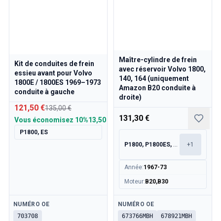
Maître-cylindre de frein
Kit de conduites de frein
avec réservoir Volvo 1800,
essieu avant pour Volvo
140, 164 (uniquement
1800E / 1800ES 1969–1973
Amazon B20 conduite à
conduite à gauche
droite)
121,50 €
135,00 €
131,30 €
Vous économisez
10%
13,50 €
P1800, ES
P1800, P1800ES, 140, 164
+
1
Année
:
1967-73
Moteur
:
B20,B30
Disponible
Disponible
NUMÉRO OE
NUMÉRO OE
703708
673766MBH
678921MBH