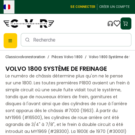
Skip to main content
SE CONNECTER
CRÉER UN COMPTE
Pièces détachées Volvo classiques
Classicvolvorestoration
Pièces Volvo 1800
Volvo 1800 Système de fre
Freins
VOLVO 1800 SYSTÈME DE FREINAGE
Pièces Volvo PV/Duett
Système de freinage Volvo PV/Duett
Le numéro de châssis détermine plus qu'on ne le pense
Volvo PV/Duett Fuel/Exhaust system
sur une 1800. Les toutes premières P1800 avaient un frein à
Volvo PV/Duett Équipement électrique
simple circuit où une seule fuite vidait tout le système,
tandis que de nouveaux étriers de frein, garnitures et
Volvo PV/Duett Suspension avant
disques à l'avant ainsi que des cylindres de roue à l'arrière
Volvo PV/Duett Pièces intérieures
sont apparus dès le châssis #7000 (1963). À partir du
Volvo PV/Duett Pièces de carrosserie
MY1966 (#16500), les cylindres de roue arrière ont été
Volvo PV/Duett Transmission/Suspension arrière
agrandis de 3/4" à 7/8", et le frein à double circuit a été
Système de refroidissement Volvo PV/Duett
introduit au MY1969 (#28300). La 1800E de 1970 (#30001)
Pièces pour moteurs Volvo PV/Duett