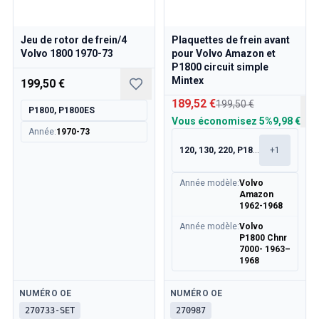
Jeu de rotor de frein/4
Plaquettes de frein avant
Volvo 1800 1970-73
pour Volvo Amazon et
P1800 circuit simple
Mintex
199,50 €
189,52 €
199,50 €
P1800, P1800ES
Vous économisez
5%
9,98 €
Année
:
1970-73
120, 130, 220, P1800
+
1
Année modèle
:
Volvo
Amazon
1962-1968
Année modèle
:
Volvo
P1800 Chnr
7000- 1963–
1968
Disponible
Disponible
NUMÉRO OE
NUMÉRO OE
270733-SET
270987