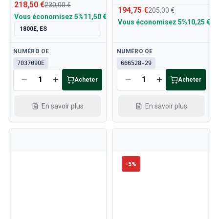
218,50 €
230,00 €
194,75 €
205,00 €
Vous économisez
5%
11,50 €
Vous économisez
5%
10,25 €
1800E, ES
Disponible
Disponible
NUMÉRO OE
NUMÉRO OE
703709OE
666528-29
Acheter
Acheter
En savoir plus
En savoir plus
-
5
%