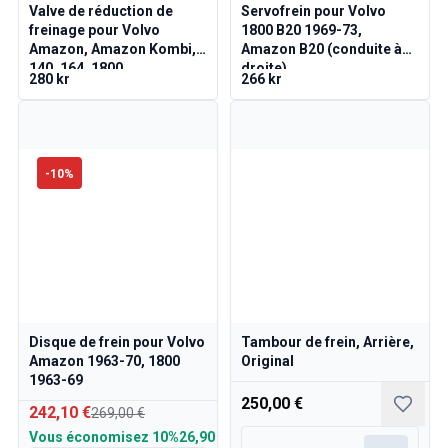
Tringlerie de l'accélérateur du moteur Volvo 140/164
Valve de réduction de
Servofrein pour Volvo
freinage pour Volvo
1800 B20 1969-73,
Pièces du moteur Volvo 140/164
Amazon, Amazon Kombi,
Amazon B20 (conduite à
Volvo 140/164 Suspension avant
140, 164, 1800
droite)
280 kr
266 kr
Volvo 140/164 Système de carburant/échappement
Volvo 140/164 Chauffage/Air frais
Volvo 140/164 Pièces intérieures
Volvo 140/164 Transmission/Suspension arrière
-
10
%
Volvo 140/164 Divers
Volvo 140/164 Roues/Enjoliveurs
Pièces Volvo 240/260
Volvo 240/260 Système de freinage
Volvo 240/260 Système de carburant/échappement
Volvo 240/260 Équipement électrique
Volvo 240/260 Suspension avant
Disque de frein pour Volvo
Tambour de frein, Arrière,
Volvo 240/260 Pièces intérieures
Amazon 1963-70, 1800
Original
Jantes Volvo 240/260
1963-69
Volvo 240/260 Pièces de moteur
250,00 €
242,10 €
269,00 €
Volvo 240/260 Pièces de carrosserie
Vous économisez
10%
26,90 €
Volvo 240/260 Chauffage/Air frais