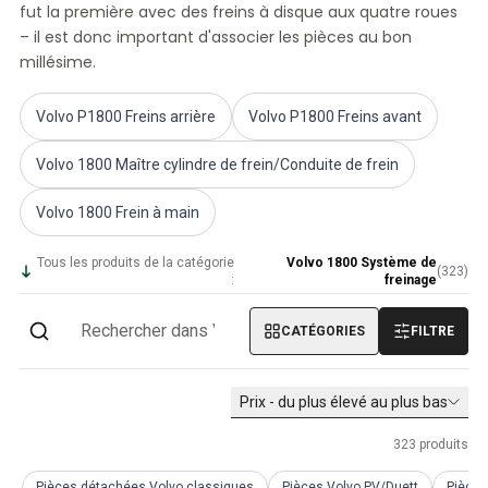
fut la première avec des freins à disque aux quatre roues
Volvo PV/Duett Divers
– il est donc important d'associer les pièces au bon
Tringlerie de l'accélérateur du moteur Volvo PV/Duett
millésime.
Volvo PV/Duett Heater/Fresh Air
Volvo PV/Duett Roues/Enjoliveurs
Volvo P1800 Freins arrière
Volvo P1800 Freins avant
Pièces Volvo Amazon
Volvo Amazon Pièces de carrosserie
Volvo 1800 Maître cylindre de frein/Conduite de frein
Volvo Amazon Système de freinage
Volvo Amazon Système de refroidissement
Volvo 1800 Frein à main
Volvo Amazon Équipement électrique
Volvo Amazon Pièces de moteur
Tous les produits de la catégorie
Volvo 1800 Système de
(
323
)
Liaison de l'accélérateur du moteur Volvo Amazon
:
freinage
Volvo Amazon Système de carburant/échappement
Volvo Amazon Suspension avant
CATÉGORIES
FILTRE
Volvo Amazon Pièces intérieures
Volvo Amazon Chauffage/air frais
Prix - du plus élevé au plus bas
Volvo Amazon Transmission/Suspension arrière
Volvo Amazon Pièces diverses
323
produits
Volvo Amazon Roues/Enjoliveurs
Pièces détachées Volvo classiques
Pièces Volvo PV/Duett
Pièce