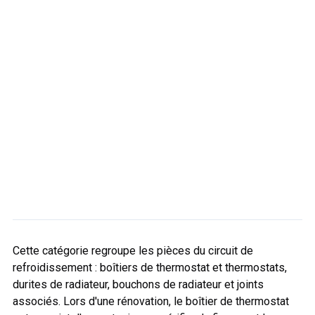
Cette catégorie regroupe les pièces du circuit de
refroidissement : boîtiers de thermostat et thermostats,
durites de radiateur, bouchons de radiateur et joints
associés. Lors d'une rénovation, le boîtier de thermostat