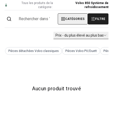
Tous les produits de la
Volvo 850 Système de
Volvo PV/Duett Divers
catégorie :
refroidissement
Tringlerie de l'accélérateur du moteur Volvo PV/Duett
Volvo PV/Duett Heater/Fresh Air
CATÉGORIES
FILTRE
Volvo PV/Duett Roues/Enjoliveurs
Pièces Volvo Amazon
Volvo Amazon Pièces de carrosserie
Prix - du plus élevé au plus bas
Volvo Amazon Système de freinage
Volvo Amazon Système de refroidissement
Pièces détachées Volvo classiques
Pièces Volvo PV/Duett
Pièce
Volvo Amazon Équipement électrique
Volvo Amazon Pièces de moteur
Liaison de l'accélérateur du moteur Volvo Amazon
Volvo Amazon Système de carburant/échappement
Volvo Amazon Suspension avant
Volvo Amazon Pièces intérieures
Aucun produit trouvé
Volvo Amazon Chauffage/air frais
Volvo Amazon Transmission/Suspension arrière
Volvo Amazon Pièces diverses
Volvo Amazon Roues/Enjoliveurs