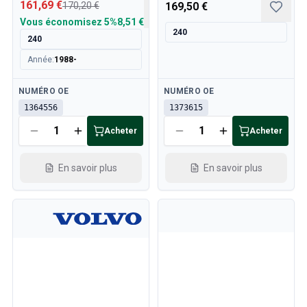
161,69 €
170,20 €
169,50 €
Vous économisez
5%
8,51 €
240
240
Année
:
1988-
Disponible
Disponible
NUMÉRO OE
NUMÉRO OE
1364556
1373615
Acheter
Acheter
En savoir plus
En savoir plus