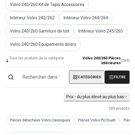
Volvo 240/260 Kit de Tapis Accessoires
Volvo PV/Duett Divers
Tringlerie de l'accélérateur du moteur Volvo PV/Duett
Intérieur Volvo 242/262
Intérieur Volvo 244/264
Volvo PV/Duett Heater/Fresh Air
Volvo PV/Duett Roues/Enjoliveurs
Volvo 240/260 Garniture de toit
Intérieur Volvo 245/265
Pièces Volvo Amazon
Volvo Amazon Pièces de carrosserie
Volvo 240/260 Équipements divers
Volvo Amazon Système de freinage
Volvo Amazon Système de refroidissement
Tous les produits de la catégorie
Volvo 240/260 Pièces
(
289
)
Volvo Amazon Équipement électrique
:
intérieures
Volvo Amazon Pièces de moteur
Liaison de l'accélérateur du moteur Volvo Amazon
CATÉGORIES
FILTRE
Volvo Amazon Système de carburant/échappement
Volvo Amazon Suspension avant
Prix - du plus élevé au plus bas
Volvo Amazon Pièces intérieures
Volvo Amazon Chauffage/air frais
289
produits
Volvo Amazon Transmission/Suspension arrière
Volvo Amazon Pièces diverses
Pièces détachées Volvo classiques
Pièces Volvo PV/Duett
Pièce
Volvo Amazon Roues/Enjoliveurs