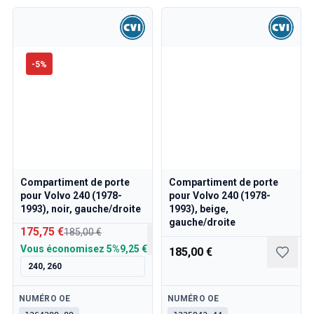
Refroidissement
Transmission
Commande des gaz
Châssis & Direction
-
5
%
Chauffage & Climatisation
Accessoires & Divers
Carrosserie
Intérieur
Promotion
Promotion du mois
Compartiment de porte
Compartiment de porte
pour Volvo 240 (1978-
pour Volvo 240 (1978-
1993), noir, gauche/droite
1993), beige,
gauche/droite
175,75 €
185,00 €
Vous économisez
5%
9,25 €
185,00 €
240, 260
Disponible
Disponible
NUMÉRO OE
NUMÉRO OE