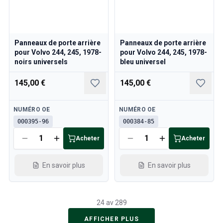
Panneaux de porte arrière
Panneaux de porte arrière
pour Volvo 244, 245, 1978-
pour Volvo 244, 245, 1978-
noirs universels
bleu universel
145,00 €
145,00 €
Disponible
Disponible
NUMÉRO OE
NUMÉRO OE
000395-96
000384-85
Acheter
Acheter
En savoir plus
En savoir plus
24 av 289
AFFICHER PLUS