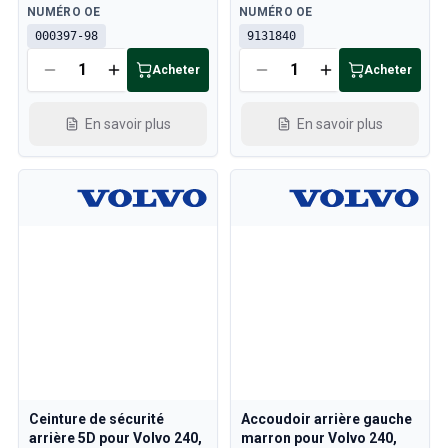
Disponible
Disponible
NUMÉRO OE
NUMÉRO OE
000397-98
9131840
Acheter
Acheter
En savoir plus
En savoir plus
Ceinture de sécurité
Accoudoir arrière gauche
arrière 5D pour Volvo 240,
marron pour Volvo 240,