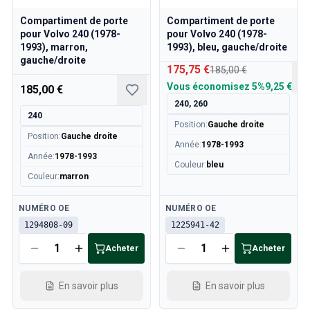
Pièces Volvo 850
Volvo 850 Système de freinage
Compartiment de porte
Compartiment de porte
Volvo 850 Roues/Chapeaux de moyeu
pour Volvo 240 (1978-
pour Volvo 240 (1978-
1993), marron,
1993), bleu, gauche/droite
Volvo 850 Pièces de carrosserie
gauche/droite
Volvo 850 Système de carburant/échappement
175,75 €
185,00 €
Volvo 850 Pièces intérieures
Vous économisez
5%
9,25 €
185,00 €
Transmission Volvo 850
240, 260
Volvo 850 Système de refroidissement
240
Position
:
Gauche droite
Volvo 850 Pièces de moteur
Position
:
Gauche droite
Année
:
1978-1993
Volvo 850 Équipement électrique
Année
:
1978-1993
Couleur
:
bleu
Volvo 850 Système de chauffage
Couleur
:
marron
Volvo 850 Direction/suspension
Volvo 850 Pièces diverses
Disponible
Disponible
NUMÉRO OE
NUMÉRO OE
Pièces Volvo 940/960
1294808-09
1225941-42
Freins
Électricité
Acheter
Acheter
Moteur
Carburant & Échappement
En savoir plus
En savoir plus
Jantes & Pneus