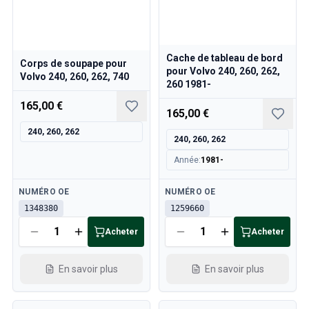
Cache de tableau de bord
Corps de soupape pour
pour Volvo 240, 260, 262,
Volvo 240, 260, 262, 740
260 1981-
165,00 €
165,00 €
240, 260, 262
240, 260, 262
Année
:
1981-
Disponible
Disponible
NUMÉRO OE
NUMÉRO OE
1348380
1259660
Acheter
Acheter
En savoir plus
En savoir plus