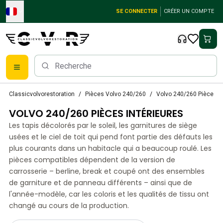
Skip to main content
SE CONNECTER
CRÉER UN COMPTE
Pièces détachées Volvo classiques
Classicvolvorestoration
Pièces Volvo 240/260
Volvo 240/260 Pièces in
Freins
VOLVO 240/260 PIÈCES INTÉRIEURES
Pièces Volvo PV/Duett
Système de freinage Volvo PV/Duett
Les tapis décolorés par le soleil, les garnitures de siège
Volvo PV/Duett Fuel/Exhaust system
usées et le ciel de toit qui pend font partie des défauts les
Volvo PV/Duett Équipement électrique
plus courants dans un habitacle qui a beaucoup roulé. Les
pièces compatibles dépendent de la version de
Volvo PV/Duett Suspension avant
carrosserie – berline, break et coupé ont des ensembles
Volvo PV/Duett Pièces intérieures
de garniture et de panneau différents – ainsi que de
Volvo PV/Duett Pièces de carrosserie
l'année-modèle, car les coloris et les qualités de tissu ont
Volvo PV/Duett Transmission/Suspension arrière
changé au cours de la production.
Système de refroidissement Volvo PV/Duett
Pièces pour moteurs Volvo PV/Duett