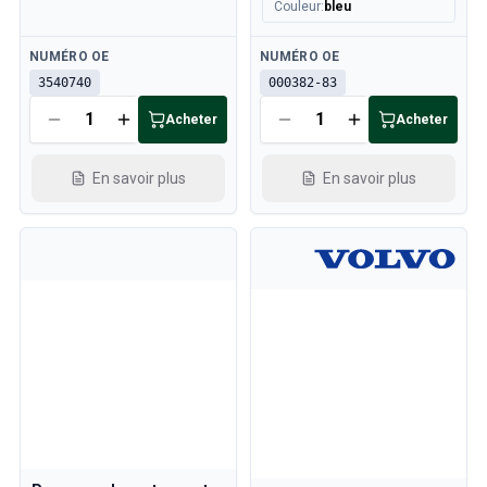
Couleur
:
bleu
Disponible
Disponible
NUMÉRO OE
NUMÉRO OE
3540740
000382-83
Acheter
Acheter
En savoir plus
En savoir plus