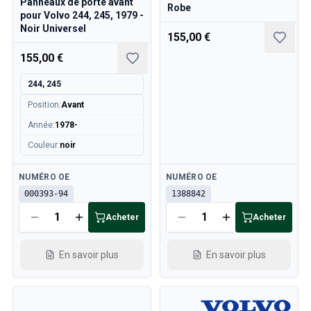
Panneaux de porte avant
Robe
pour Volvo 244, 245, 1979 -
Noir Universel
155,00 €
155,00 €
244, 245
Position
:
Avant
Année
:
1978-
Couleur
:
noir
Disponible
Disponible
NUMÉRO OE
NUMÉRO OE
000393-94
1388842
Acheter
Acheter
En savoir plus
En savoir plus