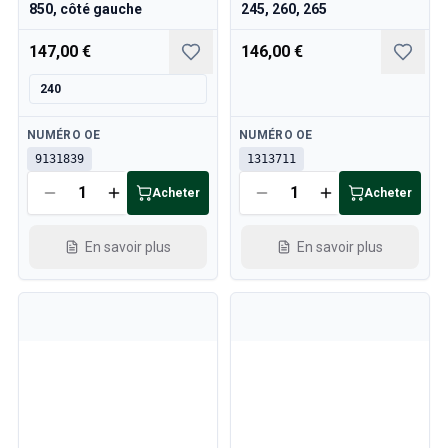
850, côté gauche
245, 260, 265
147,00 €
146,00 €
240
Disponible
Disponible
NUMÉRO OE
NUMÉRO OE
9131839
1313711
Acheter
Acheter
En savoir plus
En savoir plus