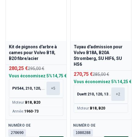
Kit de pignons d'arbre à
Tuyau d'admission pour
cames pour Volvo B18,
Volvo B18A, B20A
B20 fibre/acier
Stromberg, SU HIF6, SU
HS6
280,25 €
295,00 €
270,75 €
285,00 €
Vous économisez
5%
14,75 €
Vous économisez
5%
14,25 €
PV544, 210, 120, 130
+
5
Duett 210, 120, 130, 220
+
2
Moteur
:
B18, B20
Moteur
:
B18, B20
Année
:
1960-73
Disponible
Disponible
NUMÉRO OE
NUMÉRO OE
270690
1080288