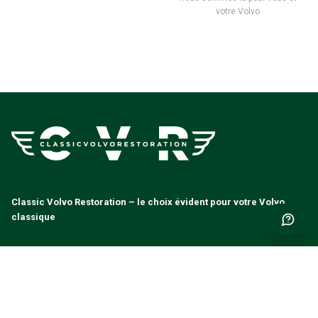
votre Volvo
Classic Volvo Restoration – le choix évident pour votre Volvo
classique
Classic Volvo Restoration
c/o LEX Automotive AB
Mastunga 102
523 98 Hökerum
Sverige