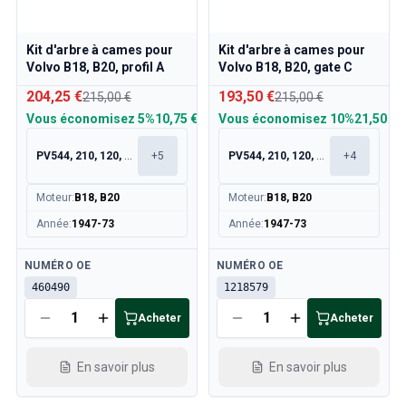
Kit d'arbre à cames pour
Kit d'arbre à cames pour
Volvo B18, B20, profil A
Volvo B18, B20, gate C
204,25 €
193,50 €
215,00 €
215,00 €
Vous économisez
5%
10,75 €
Vous économisez
10%
21,50 €
PV544, 210, 120, 130
+
5
PV544, 210, 120, 130
+
4
Moteur
:
B18, B20
Moteur
:
B18, B20
Année
:
1947-73
Année
:
1947-73
Disponible
Disponible
NUMÉRO OE
NUMÉRO OE
460490
1218579
Acheter
Acheter
En savoir plus
En savoir plus