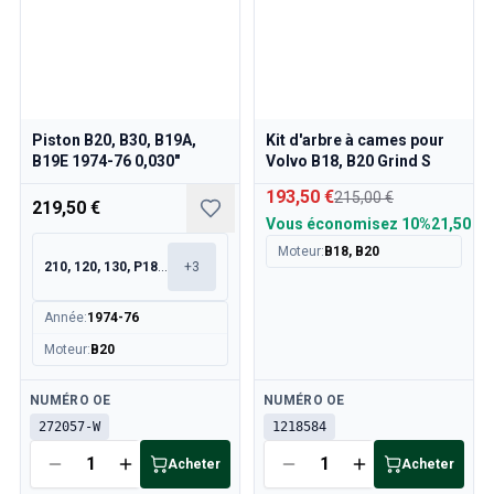
Piston B20, B30, B19A,
Kit d'arbre à cames pour
B19E 1974-76 0,030"
Volvo B18, B20 Grind S
193,50 €
215,00 €
219,50 €
Vous économisez
10%
21,50 €
Moteur
:
B18, B20
210, 120, 130, P1800
+
3
Année
:
1974-76
Moteur
:
B20
Disponible
Disponible
NUMÉRO OE
NUMÉRO OE
272057-W
1218584
Acheter
Acheter