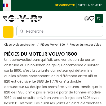
Skip to main content
SE CONNECTER
CRÉER UN COMPTE
Pièces détachées Volvo classiques
Classicvolvorestoration
Pièces Volvo 1800
Pièces du moteur Volvo 18
Freins
PIÈCES DU MOTEUR VOLVO 1800
Pièces Volvo PV/Duett
Système de freinage Volvo PV/Duett
Un cache-culbuteurs qui fuit, une ventilation de carter
Volvo PV/Duett Fuel/Exhaust system
obstruée ou un bouchon de gel qui commence à suinter –
Volvo PV/Duett Équipement électrique
sur la 1800, c'est la variante du moteur qui détermine
quelles pièces conviennent, et la différence entre B18 et
Volvo PV/Duett Suspension avant
B20 est décisive. Le B18B de 1 778 cm³ à double
Volvo PV/Duett Pièces intérieures
carburateur SU équipe les premières voitures, tandis que le
Volvo PV/Duett Pièces de carrosserie
B20 de 1 986 cm³ a pris le relais à partir de l'année-modèle
Volvo PV/Duett Transmission/Suspension arrière
1969 et est ensuite arrivé en version à injection B20E avec
Système de refroidissement Volvo PV/Duett
Bosch D-Jetronic. Les culasses, joints et joints d'étanchéité
Pièces pour moteurs Volvo PV/Duett