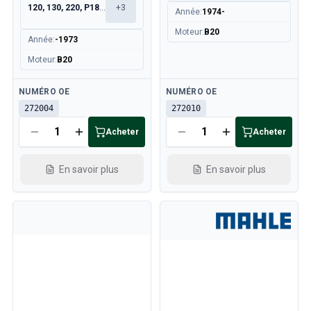
120, 130, 220, P1800
+
3
Année
:
1974-
Moteur
:
B20
Année
:
-1973
Moteur
:
B20
Disponible
Disponible
NUMÉRO OE
NUMÉRO OE
272004
272010
Acheter
Acheter
En savoir plus
En savoir plus