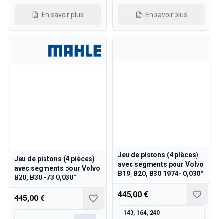
Refroidissement
En savoir plus
En savoir plus
Transmission
Commande des gaz
Châssis & Direction
Chauffage & Climatisation
Accessoires & Divers
Carrosserie
Intérieur
Promotion
Promotion du mois
Jeu de pistons (4 pièces)
Jeu de pistons (4 pièces)
avec segments pour Volvo
avec segments pour Volvo
B19, B20, B30 1974- 0,030"
B20, B30 -73 0,030"
445,00 €
445,00 €
140, 164, 240