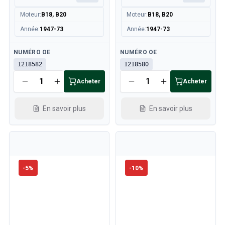
Moteur
:
B18, B20
Moteur
:
B18, B20
Année
:
1947-73
Année
:
1947-73
Disponible
Disponible
NUMÉRO OE
NUMÉRO OE
1218582
1218580
Acheter
Acheter
En savoir plus
En savoir plus
-
5
%
-
10
%