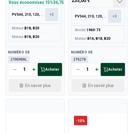
235,00 €
Vous économisez
15%
36,75 €
PV544, 210, 120, 130
+
5
PV544, 210, 120, 130
+
3
Moteur
:
B18, B20
Année
:
1960-73
Moteur
:
B18, B20
Moteur
:
B16, B18, B20
Disponible
Disponible
NUMÉRO OE
NUMÉRO OE
270690AL
276278
Acheter
Acheter
En savoir plus
En savoir plus
-
10
%