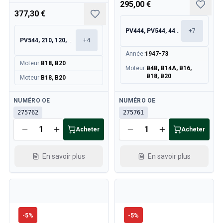
295,00 €
377,30 €
PV444, PV544, 445, 210
+
7
PV544, 210, 120, 130
+
4
Année
:
1947-73
Moteur
:
B18, B20
Moteur
:
B4B, B14A, B16,
B18, B20
Moteur
:
B18, B20
Disponible
Disponible
NUMÉRO OE
NUMÉRO OE
275762
275761
Acheter
Acheter
En savoir plus
En savoir plus
-
5
%
-
5
%