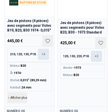
RUPTURE DE STOCK
Jeu de pistons (4 pièces)
Jeu de pistons (4 pièces)
avec segments pour Volvo
avec segments pour Volvo
B19, B20, B30 1974- 0,015"
B20, B30 - 1973 Standard
445,00 €
425,00 €
210, 120, 130, P1800
+
3
120, 130, 220, P1800
+
3
Moteur
:
B20
Année
:
-1973
År
:
1974-
Moteur
:
B20
Storlek
:
0,015" (89,29 mm)
Kolvbult
:
24 mm
Afficher plus
Disponible
Disponible
NUMÉRO OE
NUMÉRO OE