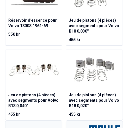
Pièces Volvo 1800
Volvo 1800 Système de freinage
Volvo 1800 Système de carburant/échappement
Réservoir d'essence pour
Jeu de pistons (4 pièces)
Volvo 1800 Pièces de carrosserie
Volvo 1800S 1961-69
avec segments pour Volvo
Volvo 1800 Système de refroidissement
B18 0,030"
Liaison de l'accélérateur du moteur Volvo 1800
550 kr
455 kr
Pièces du moteur Volvo 1800
Volvo 1800 Équipement électrique
Volvo 1800 Suspension avant
Volvo 1800 Transmission/Suspension arrière
Volvo 1800 Pièces intérieures
Volvo 1800 Système de chauffage/air frais (1961-73)
Volvo 1800 Jantes/Enjoliveurs
Volvo 1800 Divers
Jeu de pistons (4 pièces)
Jeu de pistons (4 pièces)
Pièces Volvo 140/164
avec segments pour Volvo
avec segments pour Volvo
Volvo 140/164 Pièces de carrosserie
B18 0,040"
B18 0,020"
Volvo 140/164 Système de freinage
455 kr
455 kr
Volvo 140/164 Système de refroidissement
Volvo 140/164 Équipement électrique