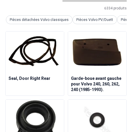
Volvo PV/Duett Divers
6334
produits
Tringlerie de l'accélérateur du moteur Volvo PV/Duett
Volvo PV/Duett Heater/Fresh Air
Pièces détachées Volvo classiques
Pièces Volvo PV/Duett
Pièce
Volvo PV/Duett Roues/Enjoliveurs
Pièces Volvo Amazon
Volvo Amazon Pièces de carrosserie
Volvo Amazon Système de freinage
Volvo Amazon Système de refroidissement
Volvo Amazon Équipement électrique
Volvo Amazon Pièces de moteur
Liaison de l'accélérateur du moteur Volvo Amazon
Seal, Door Right Rear
Garde-boue avant gauche
Volvo Amazon Système de carburant/échappement
pour Volvo 240, 260, 262,
Volvo Amazon Suspension avant
240 (1985-1993).
Volvo Amazon Pièces intérieures
Volvo Amazon Chauffage/air frais
Volvo Amazon Transmission/Suspension arrière
Volvo Amazon Pièces diverses
Volvo Amazon Roues/Enjoliveurs