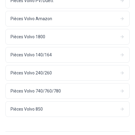
Pièces Volvo PV/Duett
Pièces Volvo Amazon
Pièces Volvo 1800
Pièces Volvo 140/164
Pièces Volvo 240/260
Pièces Volvo 740/760/780
Pièces Volvo 850