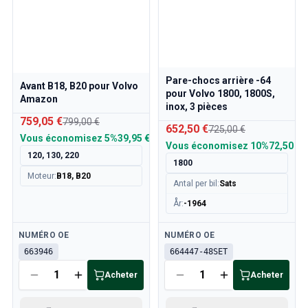
Pare-chocs arrière -64
Avant B18, B20 pour Volvo
pour Volvo 1800, 1800S,
Amazon
inox, 3 pièces
759,05 €
799,00 €
652,50 €
725,00 €
Vous économisez
5%
39,95 €
Vous économisez
10%
72,50 €
120, 130, 220
1800
Moteur
:
B18, B20
Antal per bil
:
Sats
År
:
-1964
Disponible
Disponible
NUMÉRO OE
NUMÉRO OE
663946
664447-48SET
Acheter
Acheter