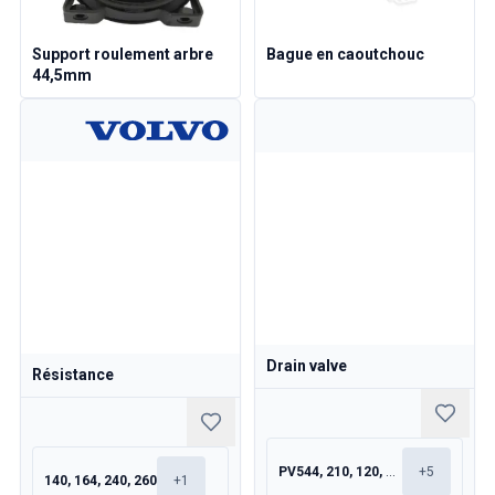
Pièces Volvo 1800
Volvo 1800 Système de freinage
Volvo 1800 Système de carburant/échappement
Support roulement arbre
Bague en caoutchouc
44,5mm
Volvo 1800 Pièces de carrosserie
Volvo 1800 Système de refroidissement
Liaison de l'accélérateur du moteur Volvo 1800
Pièces du moteur Volvo 1800
Volvo 1800 Équipement électrique
Volvo 1800 Suspension avant
Volvo 1800 Transmission/Suspension arrière
Volvo 1800 Pièces intérieures
Volvo 1800 Système de chauffage/air frais (1961-73)
Volvo 1800 Jantes/Enjoliveurs
Volvo 1800 Divers
Drain valve
Pièces Volvo 140/164
Résistance
Volvo 140/164 Pièces de carrosserie
Volvo 140/164 Système de freinage
Volvo 140/164 Système de refroidissement
PV544, 210, 120, 130
+
5
Volvo 140/164 Équipement électrique
140, 164, 240, 260
+
1