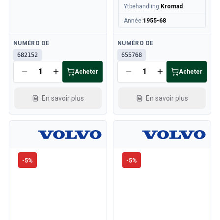
Ytbehandling
:
Kromad
Année
:
1955-68
Disponible
Disponible
NUMÉRO OE
NUMÉRO OE
682152
655768
Acheter
Acheter
En savoir plus
En savoir plus
-
5
%
-
5
%