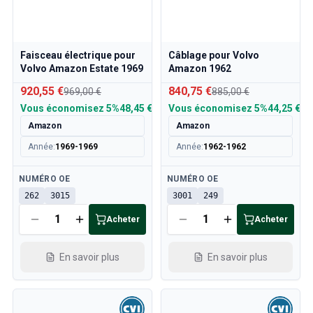
Faisceau électrique pour
Câblage pour Volvo
Volvo Amazon Estate 1969
Amazon 1962
920,55 €
840,75 €
969,00 €
885,00 €
Vous économisez
5%
48,45 €
Vous économisez
5%
44,25 €
Amazon
Amazon
Année
:
1969-1969
Année
:
1962-1962
Disponible
Disponible
NUMÉRO OE
NUMÉRO OE
262
3015
3001
249
Acheter
Acheter
En savoir plus
En savoir plus