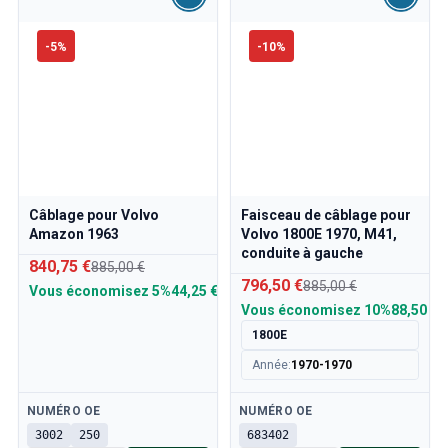
-
5
%
-
10
%
Câblage pour Volvo
Faisceau de câblage pour
Amazon 1963
Volvo 1800E 1970, M41,
conduite à gauche
840,75 €
885,00 €
796,50 €
885,00 €
Vous économisez
5%
44,25 €
Vous économisez
10%
88,50 €
1800E
Année
:
1970-1970
Disponible
Disponible
NUMÉRO OE
NUMÉRO OE
3002
250
683402