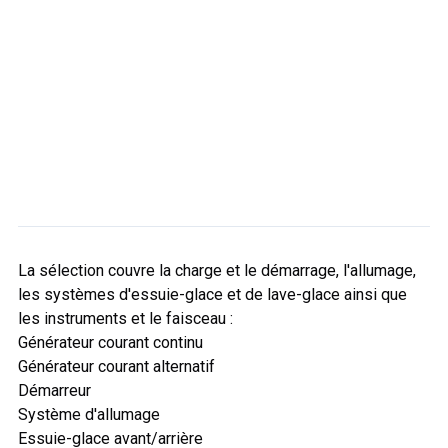
La sélection couvre la charge et le démarrage, l'allumage,
les systèmes d'essuie-glace et de lave-glace ainsi que
les instruments et le faisceau :
Générateur courant continu
Générateur courant alternatif
Démarreur
Système d'allumage
Essuie-glace avant/arrière