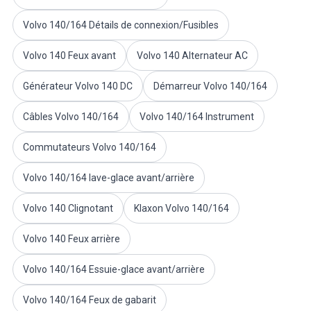
Volvo PV/Duett Divers
Volvo 140/164 Détails de connexion/Fusibles
Tringlerie de l'accélérateur du moteur Volvo PV/Duett
Volvo PV/Duett Heater/Fresh Air
Volvo 140 Feux avant
Volvo 140 Alternateur AC
Volvo PV/Duett Roues/Enjoliveurs
Pièces Volvo Amazon
Générateur Volvo 140 DC
Démarreur Volvo 140/164
Volvo Amazon Pièces de carrosserie
Volvo Amazon Système de freinage
Câbles Volvo 140/164
Volvo 140/164 Instrument
Volvo Amazon Système de refroidissement
Volvo Amazon Équipement électrique
Commutateurs Volvo 140/164
Volvo Amazon Pièces de moteur
Liaison de l'accélérateur du moteur Volvo Amazon
Volvo 140/164 lave-glace avant/arrière
Volvo Amazon Système de carburant/échappement
Volvo 140 Clignotant
Klaxon Volvo 140/164
Volvo Amazon Suspension avant
Volvo Amazon Pièces intérieures
Volvo 140 Feux arrière
Volvo Amazon Chauffage/air frais
Volvo Amazon Transmission/Suspension arrière
Volvo 140/164 Essuie-glace avant/arrière
Volvo Amazon Pièces diverses
Volvo Amazon Roues/Enjoliveurs
Volvo 140/164 Feux de gabarit