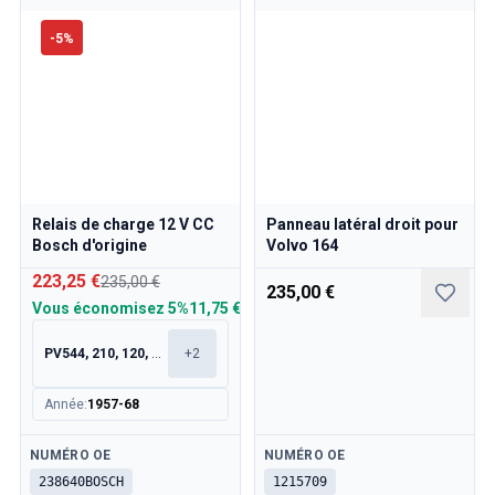
-
5
%
Relais de charge 12 V CC
Panneau latéral droit pour
Bosch d'origine
Volvo 164
223,25 €
235,00 €
235,00 €
Vous économisez
5%
11,75 €
PV544, 210, 120, 130
+
2
Année
:
1957-68
Disponible
Disponible
NUMÉRO OE
NUMÉRO OE
238640BOSCH
1215709