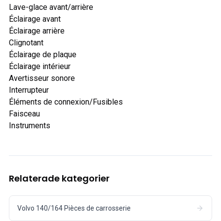
Lave-glace avant/arrière
Éclairage avant
Éclairage arrière
Clignotant
Éclairage de plaque
Éclairage intérieur
Avertisseur sonore
Interrupteur
Éléments de connexion/Fusibles
Faisceau
Instruments
Relaterade kategorier
Volvo 140/164 Pièces de carrosserie