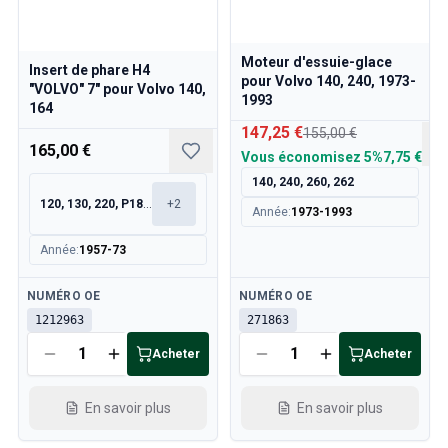
Moteur d'essuie-glace
Insert de phare H4
pour Volvo 140, 240, 1973-
"VOLVO" 7" pour Volvo 140,
1993
164
147,25 €
155,00 €
165,00 €
Vous économisez
5%
7,75 €
140, 240, 260, 262
120, 130, 220, P1800
+
2
Année
:
1973-1993
Année
:
1957-73
Disponible
Disponible
NUMÉRO OE
NUMÉRO OE
1212963
271863
Acheter
Acheter
En savoir plus
En savoir plus