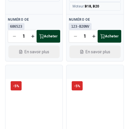
Moteur
:
B18, B20
Disponible
Disponible
NUMÉRO OE
NUMÉRO OE
686523
123-B20NV
Acheter
Acheter
En savoir plus
En savoir plus
-
5
%
-
5
%