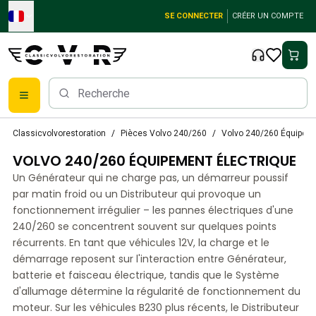
Skip to main content
SE CONNECTER
CRÉER UN COMPTE
Pièces détachées Volvo classiques
Classicvolvorestoration
Pièces Volvo 240/260
Volvo 240/260 Équipeme
Freins
VOLVO 240/260 ÉQUIPEMENT ÉLECTRIQUE
Pièces Volvo PV/Duett
Système de freinage Volvo PV/Duett
Un Générateur qui ne charge pas, un démarreur poussif
Volvo PV/Duett Fuel/Exhaust system
par matin froid ou un Distributeur qui provoque un
Volvo PV/Duett Équipement électrique
fonctionnement irrégulier – les pannes électriques d'une
240/260 se concentrent souvent sur quelques points
Volvo PV/Duett Suspension avant
récurrents. En tant que véhicules 12V, la charge et le
Volvo PV/Duett Pièces intérieures
démarrage reposent sur l'interaction entre Générateur,
Volvo PV/Duett Pièces de carrosserie
batterie et faisceau électrique, tandis que le Système
Volvo PV/Duett Transmission/Suspension arrière
d'allumage détermine la régularité de fonctionnement du
Système de refroidissement Volvo PV/Duett
moteur. Sur les véhicules B230 plus récents, le Distributeur
Pièces pour moteurs Volvo PV/Duett