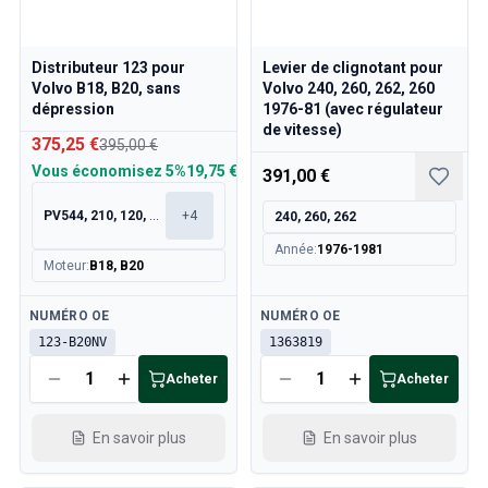
Distributeur 123 pour
Levier de clignotant pour
Volvo B18, B20, sans
Volvo 240, 260, 262, 260
dépression
1976-81 (avec régulateur
de vitesse)
375,25 €
395,00 €
Vous économisez
5%
19,75 €
391,00 €
PV544, 210, 120, 130
+
4
240, 260, 262
Année
:
1976-1981
Moteur
:
B18, B20
Disponible
Disponible
NUMÉRO OE
NUMÉRO OE
123-B20NV
1363819
Acheter
Acheter
En savoir plus
En savoir plus