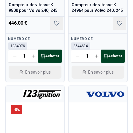
Compteur de vitesse K
Compteur de vitesse K
9800 pour Volvo 240, 245
24964 pour Volvo 240, 245
446,00 €
Disponible
Disponible
NUMÉRO OE
NUMÉRO OE
1384976
3544614
Acheter
Acheter
En savoir plus
En savoir plus
-
5
%