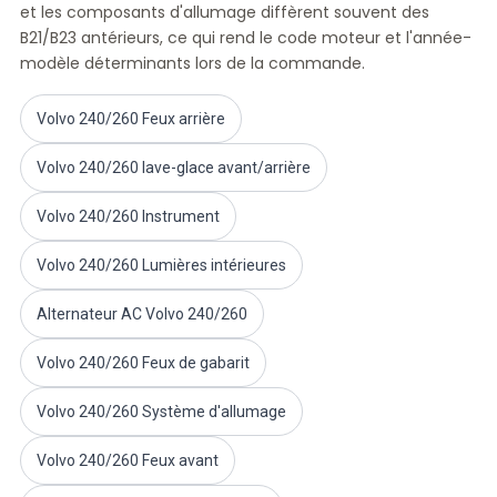
et les composants d'allumage diffèrent souvent des
Volvo PV/Duett Divers
B21/B23 antérieurs, ce qui rend le code moteur et l'année-
Tringlerie de l'accélérateur du moteur Volvo PV/Duett
modèle déterminants lors de la commande.
Volvo PV/Duett Heater/Fresh Air
Volvo PV/Duett Roues/Enjoliveurs
Volvo 240/260 Feux arrière
Pièces Volvo Amazon
Volvo Amazon Pièces de carrosserie
Volvo 240/260 lave-glace avant/arrière
Volvo Amazon Système de freinage
Volvo Amazon Système de refroidissement
Volvo 240/260 Instrument
Volvo Amazon Équipement électrique
Volvo Amazon Pièces de moteur
Volvo 240/260 Lumières intérieures
Liaison de l'accélérateur du moteur Volvo Amazon
Volvo Amazon Système de carburant/échappement
Alternateur AC Volvo 240/260
Volvo Amazon Suspension avant
Volvo 240/260 Feux de gabarit
Volvo Amazon Pièces intérieures
Volvo Amazon Chauffage/air frais
Volvo 240/260 Système d'allumage
Volvo Amazon Transmission/Suspension arrière
Volvo Amazon Pièces diverses
Volvo 240/260 Feux avant
Volvo Amazon Roues/Enjoliveurs