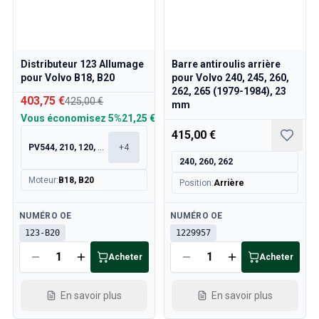
Distributeur 123 Allumage
Barre antiroulis arrière
pour Volvo B18, B20
pour Volvo 240, 245, 260,
262, 265 (1979-1984), 23
403,75 €
425,00 €
mm
Vous économisez
5%
21,25 €
415,00 €
PV544, 210, 120, 130
+
4
240, 260, 262
Moteur
:
B18, B20
Position
:
Arrière
Disponible
Disponible
NUMÉRO OE
NUMÉRO OE
123-B20
1229957
Acheter
Acheter
En savoir plus
En savoir plus