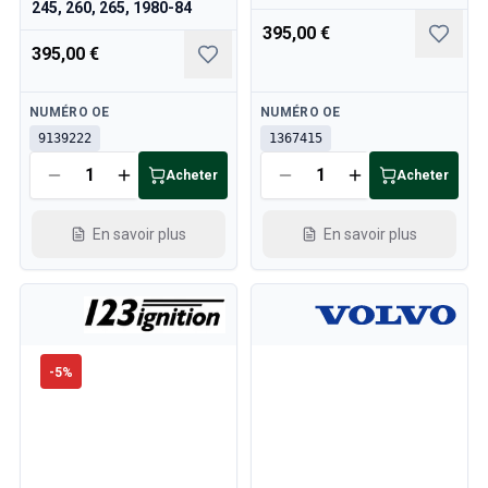
245, 260, 265, 1980-84
395,00 €
395,00 €
Disponible
Disponible
NUMÉRO OE
NUMÉRO OE
9139222
1367415
Acheter
Acheter
En savoir plus
En savoir plus
-
5
%