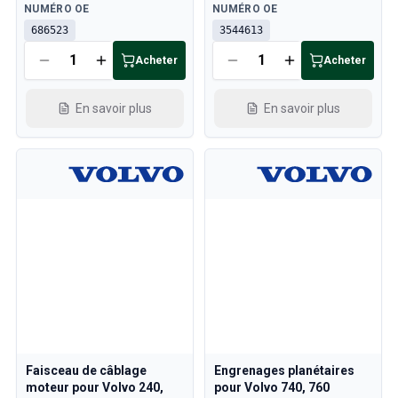
Disponible
Disponible
NUMÉRO OE
NUMÉRO OE
686523
3544613
Acheter
Acheter
En savoir plus
En savoir plus
Faisceau de câblage
Engrenages planétaires
moteur pour Volvo 240,
pour Volvo 740, 760