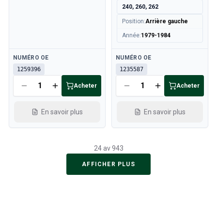
240, 260, 262
Position
:
Arrière gauche
Année
:
1979-1984
Disponible
Disponible
NUMÉRO OE
NUMÉRO OE
1259396
1235587
Acheter
Acheter
En savoir plus
En savoir plus
24 av 943
AFFICHER PLUS