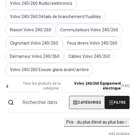
Pièces Volvo 1800
Volvo 240/260 Audio/elektronics
Volvo 1800 Système de freinage
Volvo 1800 Système de carburant/échappement
Volvo 240/260 Détails de branchement/fusibles
Volvo 1800 Pièces de carrosserie
Volvo 1800 Système de refroidissement
Klaxon Volvo 240/260
Commutateurs Volvo 240/260
Liaison de l'accélérateur du moteur Volvo 1800
Clignotant Volvo 240/260
Feux divers Volvo 240/260
Pièces du moteur Volvo 1800
Volvo 1800 Équipement électrique
Démarreur Volvo 240/260
Câbles Volvo 240/260
Volvo 1800 Suspension avant
Volvo 1800 Transmission/Suspension arrière
Volvo 240/260 Essuie-glace avant/arrière
Volvo 1800 Pièces intérieures
Volvo 1800 Système de chauffage/air frais (1961-73)
Tous les produits de la
Volvo 240/260 Équipement
(
943
)
Volvo 1800 Jantes/Enjoliveurs
catégorie :
électrique
Volvo 1800 Divers
Pièces Volvo 140/164
CATÉGORIES
FILTRE
Volvo 140/164 Pièces de carrosserie
Volvo 140/164 Système de freinage
Prix - du plus élevé au plus bas
Volvo 140/164 Système de refroidissement
Volvo 140/164 Équipement électrique
943
produits