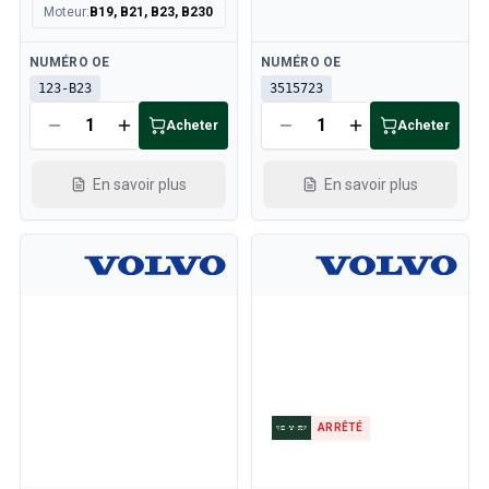
Moteur
:
B19, B21, B23, B230
Disponible
Disponible
NUMÉRO OE
NUMÉRO OE
123-B23
3515723
Acheter
Acheter
En savoir plus
En savoir plus
ARRÊTÉ