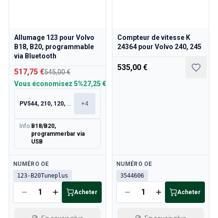
Refroidissement
Transmission
Commande des gaz
Allumage 123 pour Volvo
Compteur de vitesse K
Châssis & Direction
B18, B20, programmable
24364 pour Volvo 240, 245
Chauffage & Climatisation
via Bluetooth
Accessoires & Divers
535,00 €
517,75 €
545,00 €
Carrosserie
Vous économisez
5%
27,25 €
Intérieur
Promotion
PV544, 210, 120, 130
+
4
Promotion du mois
Info
:
B18/B20,
programmerbar via
USB
Disponible
Disponible
NUMÉRO OE
NUMÉRO OE
123-B20Tuneplus
3544606
Acheter
Acheter