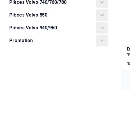
Pièces Volvo 1800
Pièces Volvo 740/760/780
Volvo 1800 Système de freinage
Volvo 1800 Système de carburant/échappement
Pièces Volvo 850
Volvo 1800 Pièces de carrosserie
Pièces Volvo 940/960
Volvo 1800 Système de refroidissement
Liaison de l'accélérateur du moteur Volvo 1800
Promotion
Pièces du moteur Volvo 1800
E
Volvo 1800 Équipement électrique
1
Volvo 1800 Suspension avant
Volvo 1800 Transmission/Suspension arrière
1
Volvo 1800 Pièces intérieures
Volvo 1800 Système de chauffage/air frais (1961-73)
Volvo 1800 Jantes/Enjoliveurs
Volvo 1800 Divers
Pièces Volvo 140/164
Volvo 140/164 Pièces de carrosserie
Volvo 140/164 Système de freinage
Volvo 140/164 Système de refroidissement
Volvo 140/164 Équipement électrique