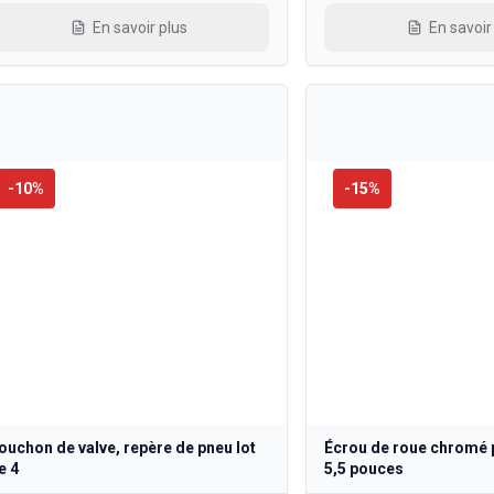
En savoir plus
En savoir
-
10
%
-
15
%
ouchon de valve, repère de pneu lot
Écrou de roue chromé 
e 4
5,5 pouces