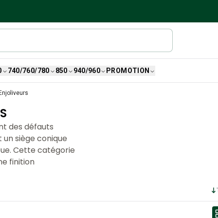
0
740/760/780
850
940/960
PROMOTION
njoliveurs
S
ont des défauts
t un siège conique
oue. Cette catégorie
e finition