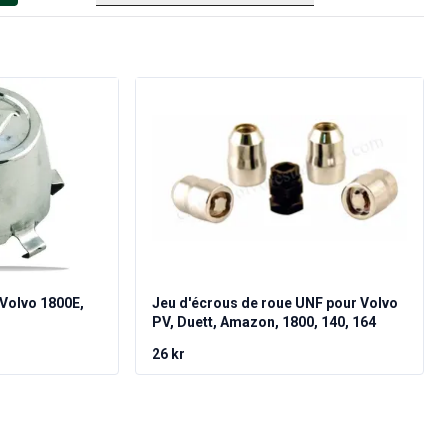
 Volvo 1800E,
Jeu d'écrous de roue UNF pour Volvo
PV, Duett, Amazon, 1800, 140, 164
26 kr