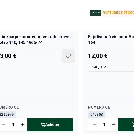
RUPTURE DE STOC
oint/bague pour enjoliveur de moyeu
Enjoliveur à vis pour Vo
olvo 140, 145 1966-74
164
3,00 €
12,00 €
140, 164
sponible
Disponible
UMÉRO OE
NUMÉRO OE
1212079
945363
Acheter