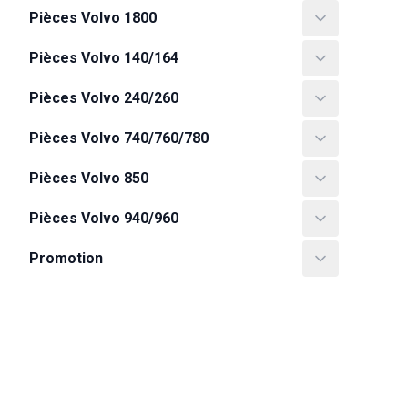
Pièces Volvo 1800
Pièces Volvo 1800
Volvo 1800 Système de freinage
Volvo 1800 Système de carburant/échappement
Pièces Volvo 140/164
Volvo 1800 Pièces de carrosserie
Volvo 1800 Système de refroidissement
Pièces Volvo 240/260
Liaison de l'accélérateur du moteur Volvo 1800
Pièces du moteur Volvo 1800
Pièces Volvo 740/760/780
Volvo 1800 Équipement électrique
Volvo 1800 Suspension avant
Pièces Volvo 850
Volvo 1800 Transmission/Suspension arrière
Pièces Volvo 940/960
Volvo 1800 Pièces intérieures
Volvo 1800 Système de chauffage/air frais (1961-73)
Promotion
Volvo 1800 Jantes/Enjoliveurs
Volvo 1800 Divers
Pièces Volvo 140/164
Volvo 140/164 Pièces de carrosserie
Volvo 140/164 Système de freinage
Volvo 140/164 Système de refroidissement
Volvo 140/164 Équipement électrique