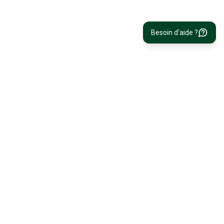
Besoin d'aide ?
Volvo 140/164 Système de refroidissement