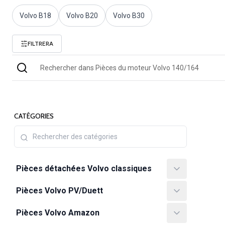
Volvo PV/Duett Divers
Volvo B18
Volvo B20
Volvo B30
Tringlerie de l'accélérateur du moteur Volvo PV/Duett
Volvo PV/Duett Heater/Fresh Air
FILTRERA
Volvo PV/Duett Roues/Enjoliveurs
Pièces Volvo Amazon
Volvo Amazon Pièces de carrosserie
Volvo Amazon Système de freinage
Volvo Amazon Système de refroidissement
Volvo Amazon Équipement électrique
CATÉGORIES
Volvo Amazon Pièces de moteur
Liaison de l'accélérateur du moteur Volvo Amazon
Volvo Amazon Système de carburant/échappement
Volvo Amazon Suspension avant
Volvo Amazon Pièces intérieures
Pièces détachées Volvo classiques
Volvo Amazon Chauffage/air frais
Volvo Amazon Transmission/Suspension arrière
Pièces Volvo PV/Duett
Volvo Amazon Pièces diverses
Pièces Volvo Amazon
Volvo Amazon Roues/Enjoliveurs