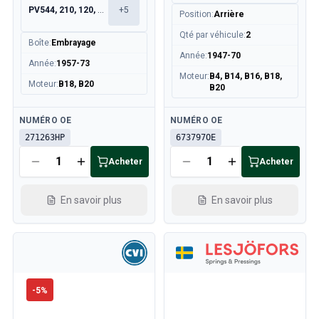
PV544, 210, 120, 130
+
5
Position
:
Arrière
Qté par véhicule
:
2
Boîte
:
Embrayage
Année
:
1947-70
Année
:
1957-73
Moteur
:
B4, B14, B16, B18,
Moteur
:
B18, B20
B20
Disponible
Disponible
NUMÉRO OE
NUMÉRO OE
271263HP
673797OE
Acheter
Acheter
En savoir plus
En savoir plus
-
5
%