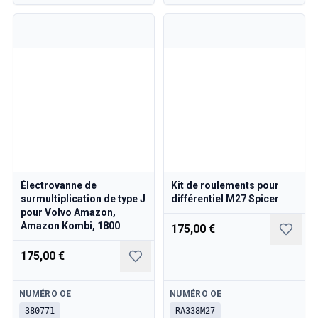
Électrovanne de
Kit de roulements pour
surmultiplication de type J
différentiel M27 Spicer
pour Volvo Amazon,
Amazon Kombi, 1800
175,00 €
175,00 €
Disponible
Disponible
NUMÉRO OE
NUMÉRO OE
380771
RA338M27