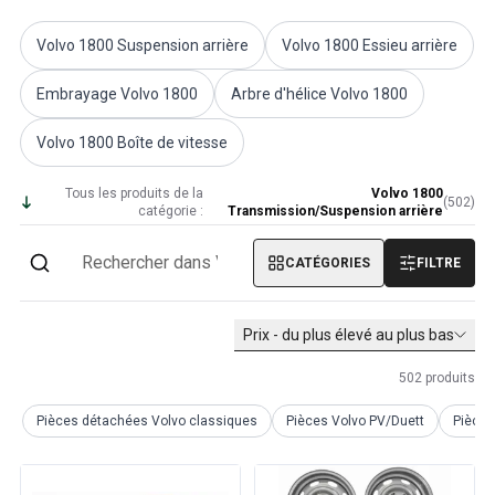
Volvo PV/Duett Divers
Tringlerie de l'accélérateur du moteur Volvo PV/Duett
Volvo 1800 Suspension arrière
Volvo 1800 Essieu arrière
Volvo PV/Duett Heater/Fresh Air
Embrayage Volvo 1800
Arbre d'hélice Volvo 1800
Volvo PV/Duett Roues/Enjoliveurs
Pièces Volvo Amazon
Volvo 1800 Boîte de vitesse
Volvo Amazon Pièces de carrosserie
Volvo Amazon Système de freinage
Tous les produits de la
Volvo 1800
Volvo Amazon Système de refroidissement
(
502
)
catégorie :
Transmission/Suspension arrière
Volvo Amazon Équipement électrique
Volvo Amazon Pièces de moteur
CATÉGORIES
FILTRE
Liaison de l'accélérateur du moteur Volvo Amazon
Volvo Amazon Système de carburant/échappement
Prix - du plus élevé au plus bas
Volvo Amazon Suspension avant
Volvo Amazon Pièces intérieures
502
produits
Volvo Amazon Chauffage/air frais
Volvo Amazon Transmission/Suspension arrière
Pièces détachées Volvo classiques
Pièces Volvo PV/Duett
Pièce
Volvo Amazon Pièces diverses
Volvo Amazon Roues/Enjoliveurs