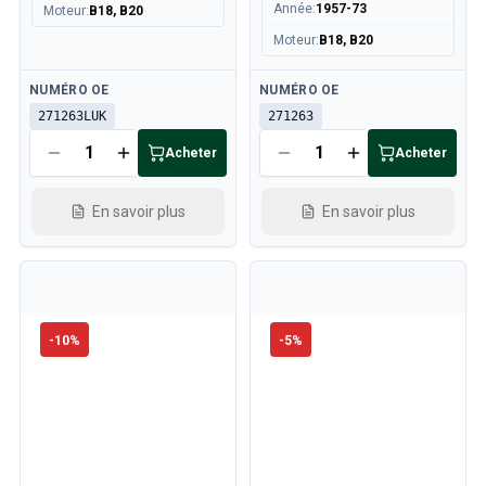
Année
:
1957-73
Moteur
:
B18, B20
Moteur
:
B18, B20
Disponible
Disponible
NUMÉRO OE
NUMÉRO OE
271263LUK
271263
Acheter
Acheter
En savoir plus
En savoir plus
-
10
%
-
5
%