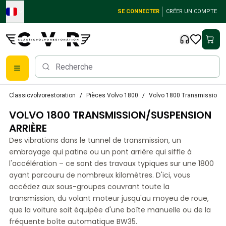
Skip to main content
SE CONNECTER
CRÉER UN COMPTE
Pièces détachées Volvo classiques
Classicvolvorestoration
Pièces Volvo 1800
Volvo 1800 Transmission/S
Freins
VOLVO 1800 TRANSMISSION/SUSPENSION
Pièces Volvo PV/Duett
Système de freinage Volvo PV/Duett
ARRIÈRE
Volvo PV/Duett Fuel/Exhaust system
Des vibrations dans le tunnel de transmission, un
Volvo PV/Duett Équipement électrique
embrayage qui patine ou un pont arrière qui siffle à
Volvo PV/Duett Suspension avant
l'accélération – ce sont des travaux typiques sur une 1800
Volvo PV/Duett Pièces intérieures
ayant parcouru de nombreux kilomètres. D'ici, vous
Volvo PV/Duett Pièces de carrosserie
accédez aux sous-groupes couvrant toute la
transmission, du volant moteur jusqu'au moyeu de roue,
Volvo PV/Duett Transmission/Suspension arrière
que la voiture soit équipée d'une boîte manuelle ou de la
Système de refroidissement Volvo PV/Duett
fréquente boîte automatique BW35.
Pièces pour moteurs Volvo PV/Duett