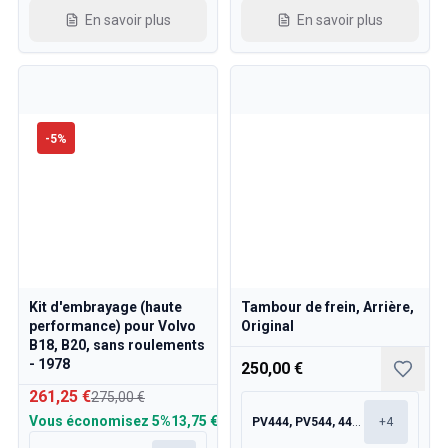
En savoir plus
En savoir plus
-
5
%
Kit d'embrayage (haute
Tambour de frein, Arrière,
performance) pour Volvo
Original
B18, B20, sans roulements
- 1978
250,00 €
261,25 €
275,00 €
Vous économisez
5%
13,75 €
PV444, PV544, 445, 210
+
4