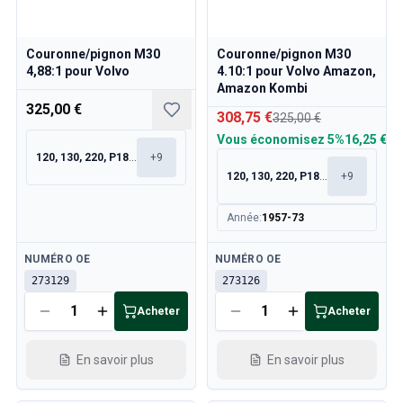
Pièces Volvo 850
Volvo 850 Système de freinage
Volvo 850 Roues/Chapeaux de moyeu
Couronne/pignon M30
Couronne/pignon M30
Volvo 850 Pièces de carrosserie
4,88:1 pour Volvo
4.10:1 pour Volvo Amazon,
Volvo 850 Système de carburant/échappement
Amazon Kombi
Volvo 850 Pièces intérieures
325,00 €
308,75 €
325,00 €
Transmission Volvo 850
Vous économisez
5%
16,25 €
Volvo 850 Système de refroidissement
120, 130, 220, P1800
+
9
Volvo 850 Pièces de moteur
120, 130, 220, P1800
+
9
Volvo 850 Équipement électrique
Volvo 850 Système de chauffage
Année
:
1957-73
Volvo 850 Direction/suspension
Disponible
Disponible
Volvo 850 Pièces diverses
NUMÉRO OE
NUMÉRO OE
Pièces Volvo 940/960
273129
273126
Freins
Acheter
Acheter
Électricité
Moteur
En savoir plus
En savoir plus
Carburant & Échappement
Jantes & Pneus