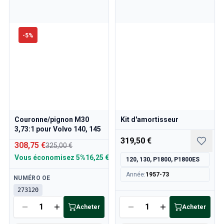
Refroidissement
Transmission
Commande des gaz
-
5
%
Châssis & Direction
Chauffage & Climatisation
Accessoires & Divers
Carrosserie
Intérieur
Promotion
Promotion du mois
Couronne/pignon M30
Kit d'amortisseur
3,73:1 pour Volvo 140, 145
319,50 €
308,75 €
325,00 €
Vous économisez
5%
16,25 €
120, 130, P1800, P1800ES
Année
:
1957-73
Disponible
NUMÉRO OE
273120
Disponible
Acheter
Acheter