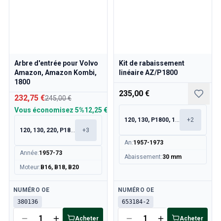
Arbre d'entrée pour Volvo
Kit de rabaissement
Amazon, Amazon Kombi,
linéaire AZ/P1800
1800
235,00 €
232,75 €
245,00 €
Vous économisez
5%
12,25 €
120, 130, P1800, 1800S
+
2
120, 130, 220, P1800
+
3
An
:
1957-1973
Année
:
1957-73
Abaissement
:
30 mm
Moteur
:
B16, B18, B20
Disponible
Disponible
NUMÉRO OE
NUMÉRO OE
380136
653184-2
Acheter
Acheter