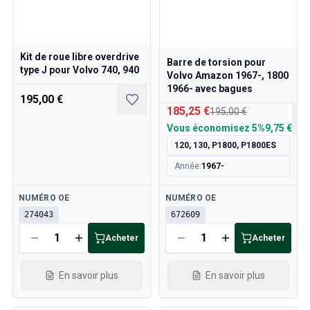
Kit de roue libre overdrive
Barre de torsion pour
type J pour Volvo 740, 940
Volvo Amazon 1967-, 1800
1966- avec bagues
195,00 €
185,25 €
195,00 €
Vous économisez
5%
9,75 €
120, 130, P1800, P1800ES
Année
:
1967-
Disponible
Disponible
NUMÉRO OE
NUMÉRO OE
274043
672609
Acheter
Acheter
En savoir plus
En savoir plus