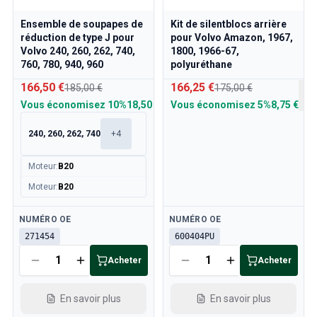
Ensemble de soupapes de
Kit de silentblocs arrière
réduction de type J pour
pour Volvo Amazon, 1967,
Volvo 240, 260, 262, 740,
1800, 1966-67,
760, 780, 940, 960
polyuréthane
166,50 €
166,25 €
185,00 €
175,00 €
Vous économisez
10%
18,50 €
Vous économisez
5%
8,75 €
240, 260, 262, 740
+
4
Moteur
:
B20
Moteur
:
B20
Disponible
Disponible
NUMÉRO OE
NUMÉRO OE
271454
600404PU
Acheter
Acheter
En savoir plus
En savoir plus