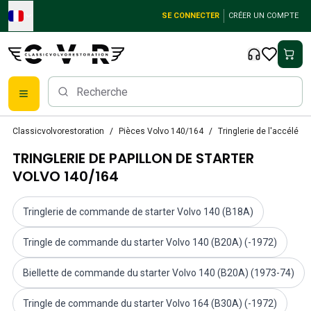
Skip to main content
SE CONNECTER
CRÉER UN COMPTE
Pièces détachées Volvo classiques
Classicvolvorestoration
Pièces Volvo 140/164
Tringlerie de l'accélér
Freins
TRINGLERIE DE PAPILLON DE STARTER
Pièces Volvo PV/Duett
Système de freinage Volvo PV/Duett
VOLVO 140/164
Volvo PV/Duett Fuel/Exhaust system
Volvo PV/Duett Équipement électrique
Tringlerie de commande de starter Volvo 140 (B18A)
Volvo PV/Duett Suspension avant
Volvo PV/Duett Pièces intérieures
Tringle de commande du starter Volvo 140 (B20A) (-1972)
Volvo PV/Duett Pièces de carrosserie
Volvo PV/Duett Transmission/Suspension arrière
Biellette de commande du starter Volvo 140 (B20A) (1973-74)
Système de refroidissement Volvo PV/Duett
Tringle de commande du starter Volvo 164 (B30A) (-1972)
Pièces pour moteurs Volvo PV/Duett