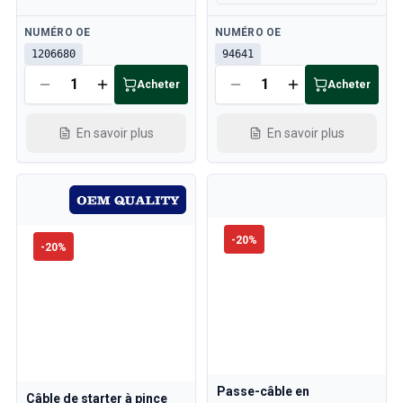
Disponible
Disponible
NUMÉRO OE
NUMÉRO OE
1206680
94641
Acheter
Acheter
En savoir plus
En savoir plus
-
20
%
-
20
%
Passe-câble en
Câble de starter à pince