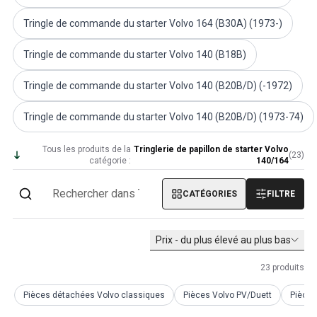
Volvo PV/Duett Divers
Tringle de commande du starter Volvo 164 (B30A) (1973-)
Tringlerie de l'accélérateur du moteur Volvo PV/Duett
Volvo PV/Duett Heater/Fresh Air
Tringle de commande du starter Volvo 140 (B18B)
Volvo PV/Duett Roues/Enjoliveurs
Pièces Volvo Amazon
Tringle de commande du starter Volvo 140 (B20B/D) (-1972)
Volvo Amazon Pièces de carrosserie
Volvo Amazon Système de freinage
Tringle de commande du starter Volvo 140 (B20B/D) (1973-74)
Volvo Amazon Système de refroidissement
Volvo Amazon Équipement électrique
Tous les produits de la
Tringlerie de papillon de starter Volvo
(
23
)
catégorie :
140/164
Volvo Amazon Pièces de moteur
Liaison de l'accélérateur du moteur Volvo Amazon
CATÉGORIES
FILTRE
Volvo Amazon Système de carburant/échappement
Volvo Amazon Suspension avant
Volvo Amazon Pièces intérieures
Prix - du plus élevé au plus bas
Volvo Amazon Chauffage/air frais
Volvo Amazon Transmission/Suspension arrière
23
produits
Volvo Amazon Pièces diverses
Pièces détachées Volvo classiques
Pièces Volvo PV/Duett
Pièce
Volvo Amazon Roues/Enjoliveurs