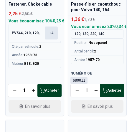
Fastener, Choke cable
Passe-fils en caoutchouc
pour Volvo 140, 164
2,25 €
2,50 €
1,36 €
1,70 €
Vous économisez
10%
0,25 €
Vous économisez
20%
0,34 €
PV544, 210, 120, 130
+
4
120, 130, 220, 140
Position
:
Nosepanel
Qté par véhicule
:
2
Antal per bil
:
2
Année
:
1958-73
Année
:
1957-70
Moteur
:
B18, B20
Disponible
NUMÉRO OE
680011
Disponible
Acheter
Acheter
En savoir plus
En savoir plus