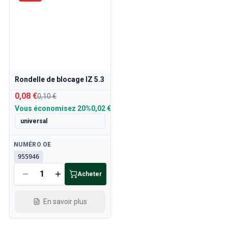
Rondelle de blocage IZ 5.3
0,08 €
0,10 €
Vous économisez
20%
0,02 €
universal
Disponible
NUMÉRO OE
955946
Acheter
En savoir plus