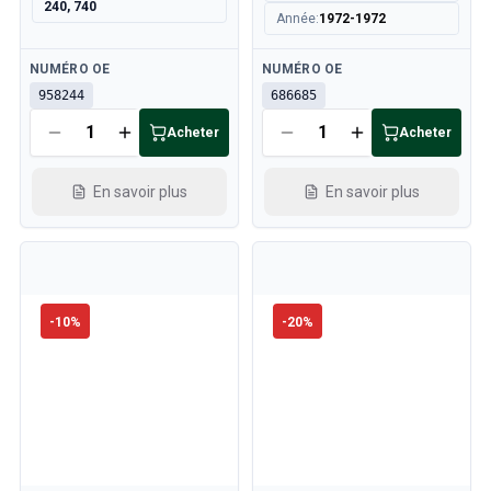
240, 740
Année
:
1972-1972
Disponible
Disponible
NUMÉRO OE
NUMÉRO OE
958244
686685
Acheter
Acheter
En savoir plus
En savoir plus
-
10
%
-
20
%