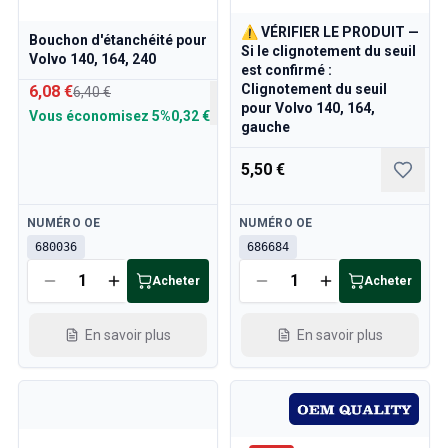
Pièces Volvo 850
Volvo 850 Système de freinage
⚠ VÉRIFIER LE PRODUIT —
Bouchon d'étanchéité pour
Volvo 850 Roues/Chapeaux de moyeu
Si le clignotement du seuil
Volvo 140, 164, 240
est confirmé :
Volvo 850 Pièces de carrosserie
Clignotement du seuil
6,08 €
6,40 €
Volvo 850 Système de carburant/échappement
pour Volvo 140, 164,
Vous économisez
5%
0,32 €
Volvo 850 Pièces intérieures
gauche
Transmission Volvo 850
Volvo 850 Système de refroidissement
5,50 €
Volvo 850 Pièces de moteur
Volvo 850 Équipement électrique
Disponible
Disponible
NUMÉRO OE
NUMÉRO OE
Volvo 850 Système de chauffage
680036
686684
Volvo 850 Direction/suspension
Acheter
Acheter
Volvo 850 Pièces diverses
Pièces Volvo 940/960
En savoir plus
En savoir plus
Freins
Électricité
Moteur
Carburant & Échappement
Jantes & Pneus