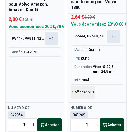
caoutchouc pour Volvo
pour Volvo Amazon,
1800
Amazon Kombi
2,64 €
3,30 €
2,80 €
3,50 €
Vous économisez
20%
0,66 €
Vous économisez
20%
0,70 €
PV444, PV544, 445, 210
+
7
PV444, PV544, 120, 130
+
4
Material
:
Gummi
Année
:
1947-73
Typ
:
Rund
Dimension
:
Ytter-Ø 32,5
mm, 24,5 mm
Info
:
rund
Afficher plus
Disponible
Disponible
NUMÉRO OE
NUMÉRO OE
942054
941269
Acheter
Acheter