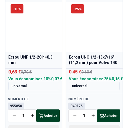
-
10
%
-
25
%
Écrou UNF 1/2-20 h=8,3
Écrou UNC 1/2-13x7/16"
mm
(11,2 mm) pour Volvo 140
0,63 €
0,45 €
0,70 €
0,60 €
Vous économisez
10%
0,07 €
Vous économisez
25%
0,15 €
universal
universal
Disponible
Disponible
NUMÉRO OE
NUMÉRO OE
955850
940176
Acheter
Acheter