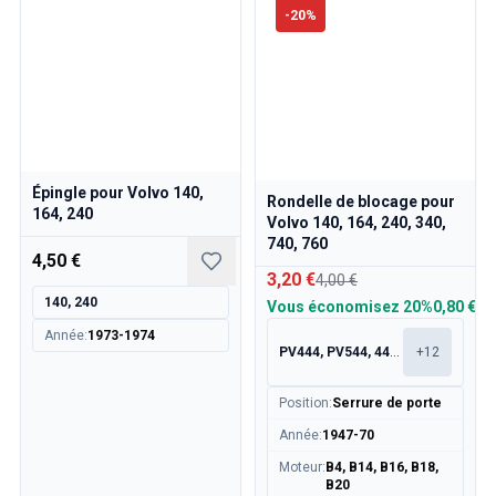
Refroidissement
-
20
%
Transmission
Commande des gaz
Châssis & Direction
Chauffage & Climatisation
Accessoires & Divers
Carrosserie
Épingle pour Volvo 140,
Intérieur
Rondelle de blocage pour
164, 240
Promotion
Volvo 140, 164, 240, 340,
740, 760
Promotion du mois
4,50 €
3,20 €
4,00 €
140, 240
Vous économisez
20%
0,80 €
Année
:
1973-1974
PV444, PV544, 445, 210
+
12
Position
:
Serrure de porte
Année
:
1947-70
Moteur
:
B4, B14, B16, B18,
B20