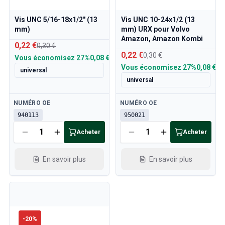
Vis UNC 5/16-18x1/2" (13
Vis UNC 10-24x1/2 (13
mm)
mm) URX pour Volvo
Amazon, Amazon Kombi
0,22 €
0,30 €
0,22 €
0,30 €
Vous économisez
27%
0,08 €
Vous économisez
27%
0,08 €
universal
universal
Disponible
Disponible
NUMÉRO OE
NUMÉRO OE
940113
950021
Acheter
Acheter
En savoir plus
En savoir plus
-
20
%