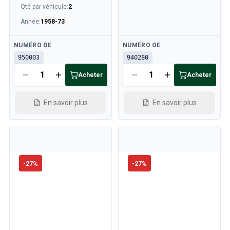
Qté par véhicule
:
2
Année
:
1958-73
Disponible
Disponible
NUMÉRO OE
NUMÉRO OE
950003
940280
Acheter
Acheter
En savoir plus
En savoir plus
-
27
%
-
27
%