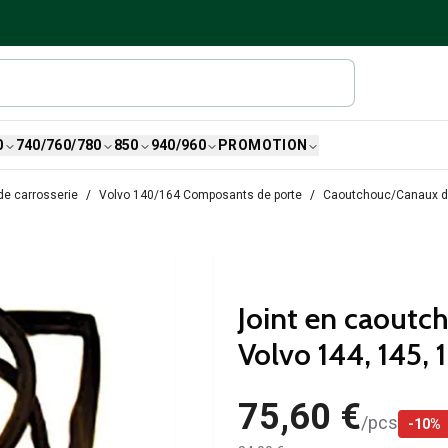
0
740/760/780
850
940/960
PROMOTION
de carrosserie
Volvo 140/164 Composants de porte
Caoutchouc/Canaux d
Joint en caoutch
Volvo 144, 145, 
75,60 €
/
pcs
-
10
%