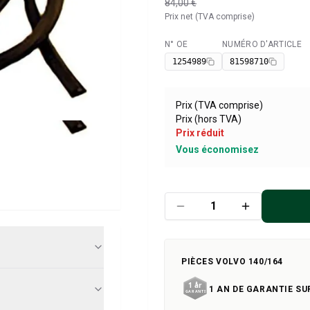
84,00 €
Prix net (TVA comprise)
N° OE
NUMÉRO D'ARTICLE
Disponible
1254989
81598710
Prix (TVA comprise)
Prix (hors TVA)
Prix réduit
Vous économisez
PIÈCES VOLVO 140/164
1 AN DE GARANTIE SU