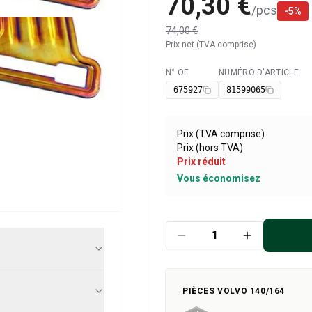
70,30 €
/
pcs
-
5
%
74,00 €
Prix net (TVA comprise)
N° OE
NUMÉRO D'ARTICLE
Disponible
675927
81599065
Prix (TVA comprise)
Prix (hors TVA)
Prix réduit
Vous économisez
PIÈCES VOLVO 140/164