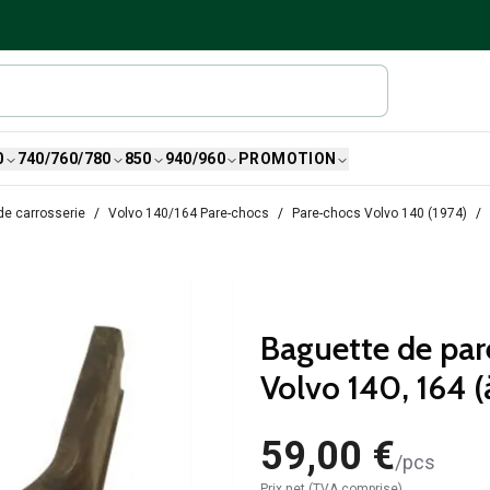
0
740/760/780
850
940/960
PROMOTION
de carrosserie
Volvo 140/164 Pare-chocs
Pare-chocs Volvo 140 (1974)
Baguette de pare
Volvo 140, 164 (à
59,00 €
/
pcs
Prix net (TVA comprise)