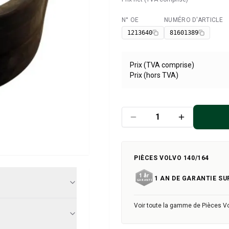
N° OE
NUMÉRO D'ARTICLE
Disponible
1213640
81601389
Prix (TVA comprise)
Prix (hors TVA)
PIÈCES VOLVO 140/164
1 AN DE GARANTIE SU
Voir toute la gamme de Pièces V