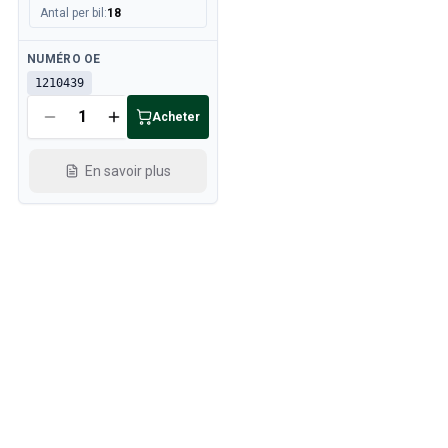
Antal per bil
:
18
Disponible
NUMÉRO OE
1210439
Acheter
En savoir plus