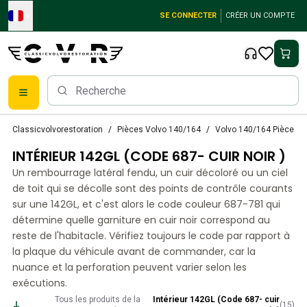
Skip to main content
SE CONNECTER
CRÉER UN COMPTE
Pièces détachées Volvo classiques
Classicvolvorestoration
Pièces Volvo 140/164
Volvo 140/164 Pièces in
Freins
INTÉRIEUR 142GL (CODE 687- CUIR NOIR )
Pièces Volvo PV/Duett
Système de freinage Volvo PV/Duett
Un rembourrage latéral fendu, un cuir décoloré ou un ciel
Volvo PV/Duett Fuel/Exhaust system
de toit qui se décolle sont des points de contrôle courants
Volvo PV/Duett Équipement électrique
sur une 142GL, et c'est alors le code couleur 687-781 qui
détermine quelle garniture en cuir noir correspond au
Volvo PV/Duett Suspension avant
reste de l'habitacle. Vérifiez toujours le code par rapport à
Volvo PV/Duett Pièces intérieures
la plaque du véhicule avant de commander, car la
Volvo PV/Duett Pièces de carrosserie
nuance et la perforation peuvent varier selon les
Volvo PV/Duett Transmission/Suspension arrière
exécutions.
Système de refroidissement Volvo PV/Duett
Tous les produits de la
Intérieur 142GL (Code 687- cuir
Pièces pour moteurs Volvo PV/Duett
(
15
)