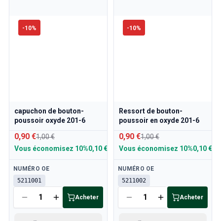
-
10
%
-
10
%
capuchon de bouton-
Ressort de bouton-
poussoir oxyde 201-6
poussoir en oxyde 201-6
0,90 €
0,90 €
1,00 €
1,00 €
Vous économisez
10%
0,10 €
Vous économisez
10%
0,10 €
Disponible
Disponible
NUMÉRO OE
NUMÉRO OE
5211001
5211002
Acheter
Acheter