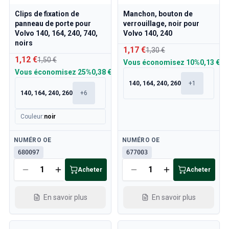
Clips de fixation de
Manchon, bouton de
panneau de porte pour
verrouillage, noir pour
Volvo 140, 164, 240, 740,
Volvo 140, 240
noirs
1,17 €
1,30 €
1,12 €
1,50 €
Vous économisez
10%
0,13 €
Vous économisez
25%
0,38 €
140, 164, 240, 260
+
1
140, 164, 240, 260
+
6
Couleur
:
noir
Disponible
Disponible
NUMÉRO OE
NUMÉRO OE
680097
677003
Acheter
Acheter
En savoir plus
En savoir plus