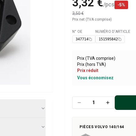
3,32 €
/
pcs
-
5
%
3,50 €
Prix net (TVA comprise)
N° OE
NUMÉRO D'ARTICLE
Disponible
347714
151595842
Prix (TVA comprise)
Prix (hors TVA)
Prix réduit
Vous économisez
PIÈCES VOLVO 140/164