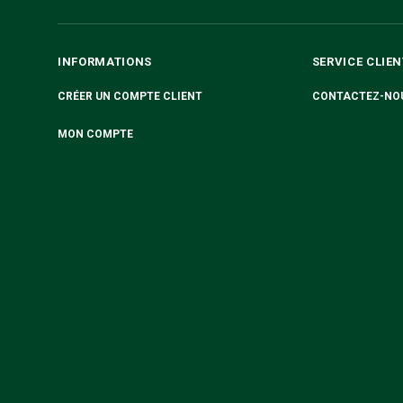
INFORMATIONS
SERVICE CLIEN
CRÉER UN COMPTE CLIENT
CONTACTEZ-NO
MON COMPTE