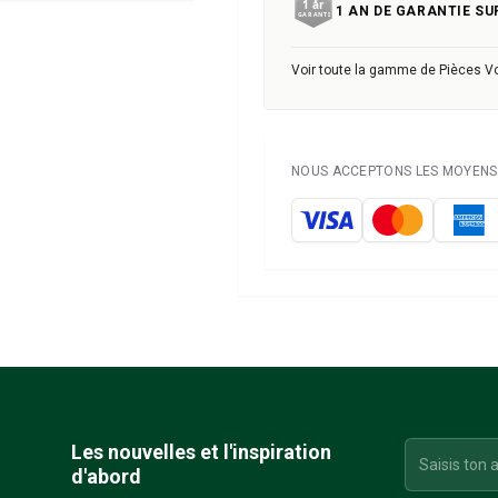
1 AN DE GARANTIE SU
Voir toute la gamme de Pièces V
NOUS ACCEPTONS LES MOYENS 
Les nouvelles et l'inspiration
d'abord