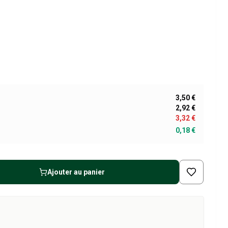
3,50 €
2,92 €
3,32 €
0,18 €
Ajouter au panier