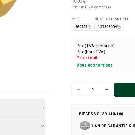
16,00 €
Prix net (TVA comprise)
N° OE
NUMÉRO D'ARTICLE
Disponible
460191
131606094
Prix (TVA comprise)
Prix (hors TVA)
Prix réduit
Vous économisez
PIÈCES VOLVO 140/164
1 AN DE GARANTIE SU