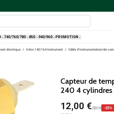
0
740/760/780
850
940/960
PROMOTION
ent électrique
Volvo 140/164 Instrument
Câble d'instrumentation/de com
Capteur de temp
240 4 cylindres
12,00 €
/
pcs
-
25
%