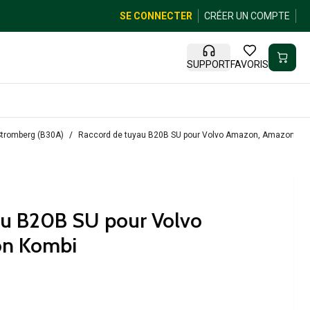
SE CONNECTER
CRÉER UN COMPTE
SUPPORT
FAVORIS
Stromberg (B30A)
Raccord de tuyau B20B SU pour Volvo Amazon, Amazon Ko
au B20B SU pour Volvo
n Kombi