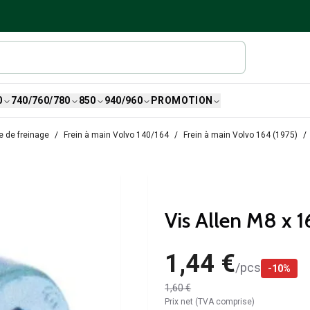
0
740/760/780
850
940/960
PROMOTION
 de freinage
Frein à main Volvo 140/164
Frein à main Volvo 164 (1975)
Vis Allen M8 x 1
1,44 €
/
pcs
-
10
%
1,60 €
Prix net (TVA comprise)