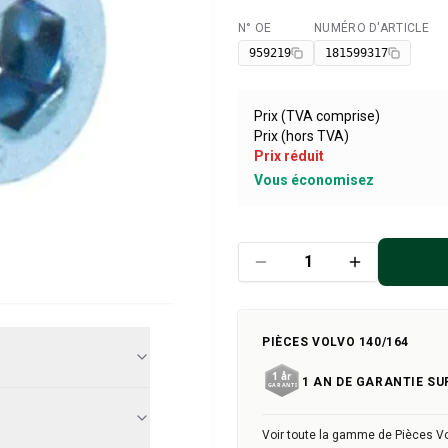
N° OE
NUMÉRO D'ARTICLE
Disponible
959219
181599317
Prix (TVA comprise)
Prix (hors TVA)
Prix réduit
Vous économisez
PIÈCES VOLVO 140/164
1 AN DE GARANTIE SU
Voir toute la gamme de Pièces V