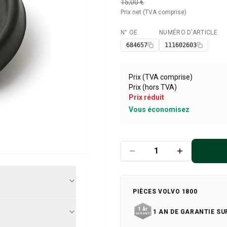
15,00 €
Prix net (TVA comprise)
N° OE
NUMÉRO D'ARTICLE
Disponible
684657
111602603
Prix (TVA comprise)
Prix (hors TVA)
Prix réduit
Vous économisez
PIÈCES VOLVO 1800
1 AN DE GARANTIE SU