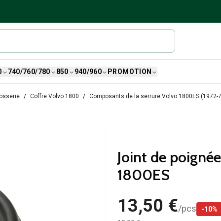
0
740/760/780
850
940/960
PROMOTION
osserie
Coffre Volvo 1800
Composants de la serrure Volvo 1800ES (1972-
Joint de poigné
1800ES
13,50 €
/
pcs
-
10
%