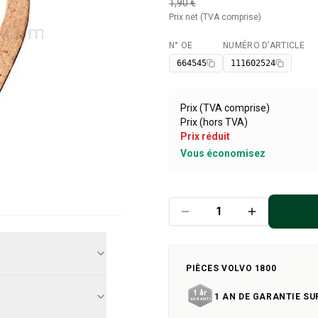
1,90 €
Prix net (TVA comprise)
N° OE
NUMÉRO D'ARTICLE
Disponible
664545
111602524
Prix (TVA comprise)
Prix (hors TVA)
Prix réduit
Vous économisez
PIÈCES VOLVO 1800
1 AN DE GARANTIE SU