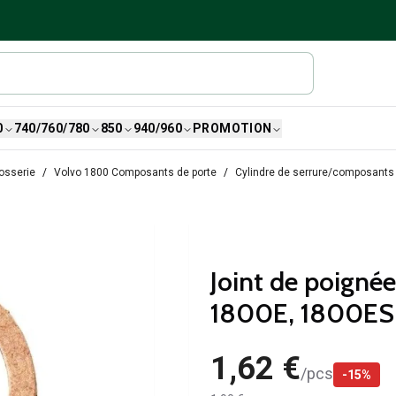
0
740/760/780
850
940/960
PROMOTION
osserie
Volvo 1800 Composants de porte
Cylindre de serrure/composants 
Joint de poigné
1800E, 1800ES
1,62 €
/
pcs
-
15
%