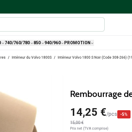
0
740/760/780
850
940/960
PROMOTION
ures
Intérieur du Volvo 1800S
Intérieur Volvo 1800 S Noir (Code 308-266) (1
Rembourrage de
14,25 €
/
pcs
-
5
%
15,00 €
Prix net (TVA comprise)