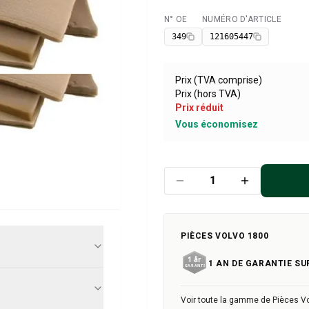
N° OE
NUMÉRO D'ARTICLE
Disponible
349
121605447
Prix (TVA comprise)
Prix (hors TVA)
Prix réduit
Vous économisez
PIÈCES VOLVO 1800
1 AN DE GARANTIE SU
Voir toute la gamme de Pièces V