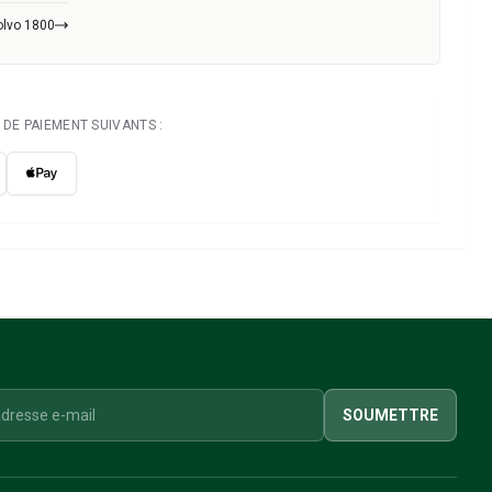
olvo 1800
DE PAIEMENT SUIVANTS :
SOUMETTRE