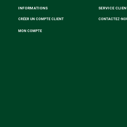
INFORMATIONS
SERVICE CLIEN
CRÉER UN COMPTE CLIENT
CONTACTEZ-NO
MON COMPTE