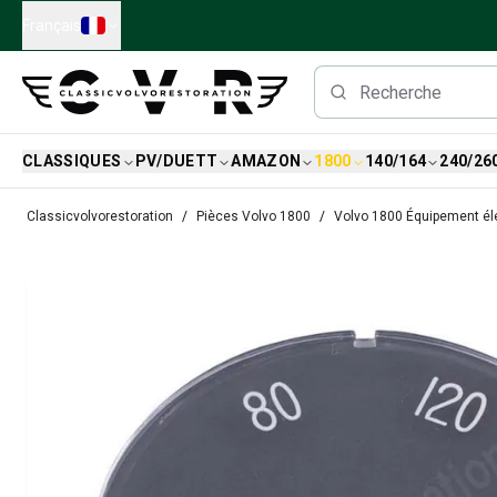
Skip to main content
Français
CLASSIQUES
PV/DUETT
AMAZON
1800
140/164
240/26
Pièces détachées Volvo classiques
Classicvolvorestoration
Pièces Volvo 1800
Volvo 1800 Équipement él
Freins
Pièces Volvo PV/Duett
Système de freinage Volvo PV/Duett
Volvo PV/Duett Fuel/Exhaust system
Volvo PV/Duett Équipement électrique
Volvo PV/Duett Suspension avant
Volvo PV/Duett Pièces intérieures
Volvo PV/Duett Pièces de carrosserie
Volvo PV/Duett Transmission/Suspension arrière
Système de refroidissement Volvo PV/Duett
Pièces pour moteurs Volvo PV/Duett