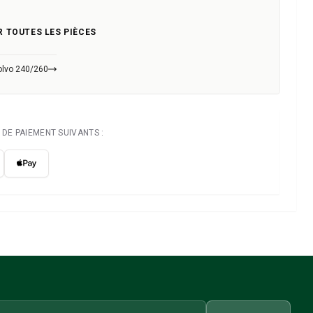
R TOUTES LES PIÈCES
olvo 240/260
DE PAIEMENT SUIVANTS :