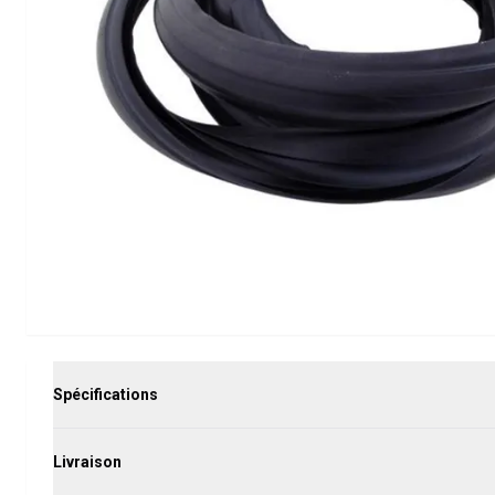
Volvo PV/Duett Divers
Tringlerie de l'accélérateur du moteur Volvo PV/Duett
Volvo PV/Duett Heater/Fresh Air
Volvo PV/Duett Roues/Enjoliveurs
Pièces Volvo Amazon
Volvo Amazon Pièces de carrosserie
Volvo Amazon Système de freinage
Volvo Amazon Système de refroidissement
Volvo Amazon Équipement électrique
Volvo Amazon Pièces de moteur
Liaison de l'accélérateur du moteur Volvo Amazon
Volvo Amazon Système de carburant/échappement
Volvo Amazon Suspension avant
Volvo Amazon Pièces intérieures
Volvo Amazon Chauffage/air frais
Spécifications
Volvo Amazon Transmission/Suspension arrière
Volvo Amazon Pièces diverses
Livraison
Volvo Amazon Roues/Enjoliveurs