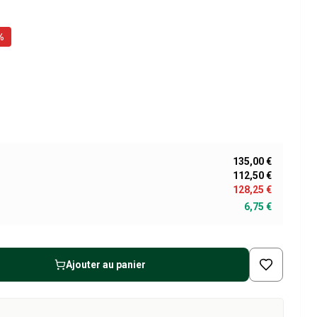
%
135,00 €
112,50 €
128,25 €
6,75 €
Ajouter au panier