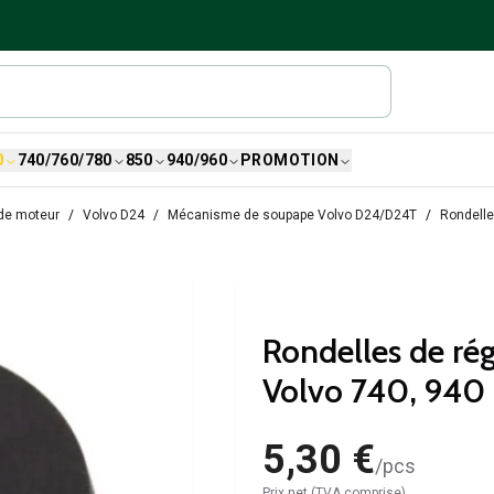
0
740/760/780
850
940/960
PROMOTION
de moteur
Volvo D24
Mécanisme de soupape Volvo D24/D24T
Rondelle
Rondelles de r
Volvo 740, 940
5,30 €
/
pcs
Prix net (TVA comprise)