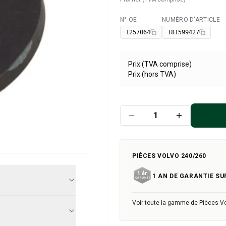
N° OE
NUMÉRO D'ARTICLE
Disponible
1257064
181599427
Prix (TVA comprise)
Prix (hors TVA)
PIÈCES VOLVO 240/260
1 AN DE GARANTIE SU
Voir toute la gamme de Pièces V