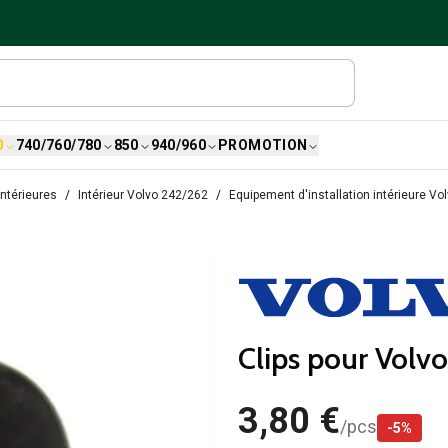
0
740/760/780
850
940/960
PROMOTION
ntérieures
Intérieur Volvo 242/262
Equipement d'installation intérieure Vo
Clips pour Volv
3,80 €
/
pcs
-
5
%