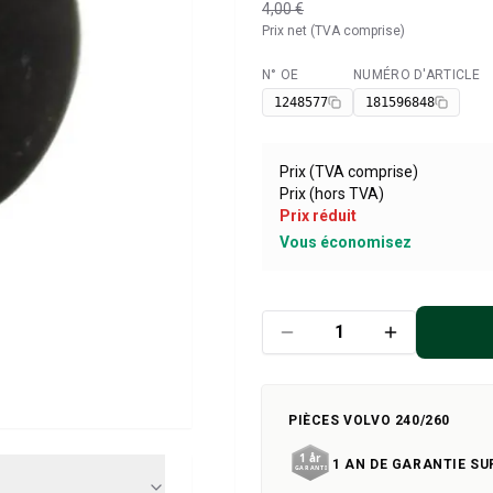
4,00 €
Prix net (TVA comprise)
N° OE
NUMÉRO D'ARTICLE
Disponible
1248577
181596848
Prix (TVA comprise)
Prix (hors TVA)
Prix réduit
Vous économisez
PIÈCES VOLVO 240/260
1 AN DE GARANTIE SU