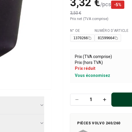
3,32 €
/
pcs
-
5
%
3,50 €
Prix net (TVA comprise)
N° OE
NUMÉRO D'ARTICLE
Disponible
1370266
81599664
Prix (TVA comprise)
Prix (hors TVA)
Prix réduit
Vous économisez
PIÈCES VOLVO 240/260