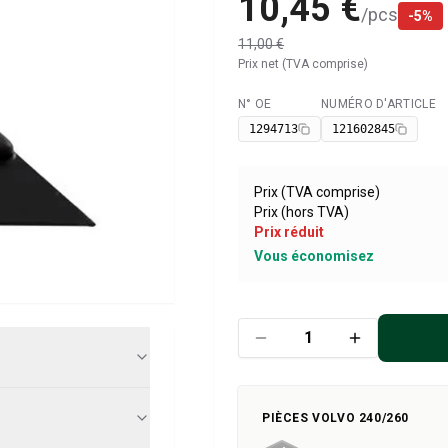
10,45 €
/
pcs
-
5
%
11,00 €
Prix net (TVA comprise)
N° OE
NUMÉRO D'ARTICLE
Disponible
1294713
121602845
Prix (TVA comprise)
Prix (hors TVA)
Prix réduit
Vous économisez
PIÈCES VOLVO 240/260