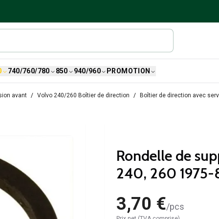
0
740/760/780
850
940/960
PROMOTION
sion avant
Volvo 240/260 Boîtier de direction
Boîtier de direction avec se
Rondelle de sup
240, 260 1975-
3,70 €
/
pcs
Prix net (TVA comprise)