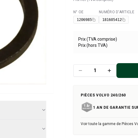
N° OE
NUMÉRO D'ARTICLE
Disponible
1206985
181605412
Prix (TVA comprise)
Prix (hors TVA)
PIÈCES VOLVO 240/260
1 AN DE GARANTIE SU
Voir toute la gamme de Pièces V