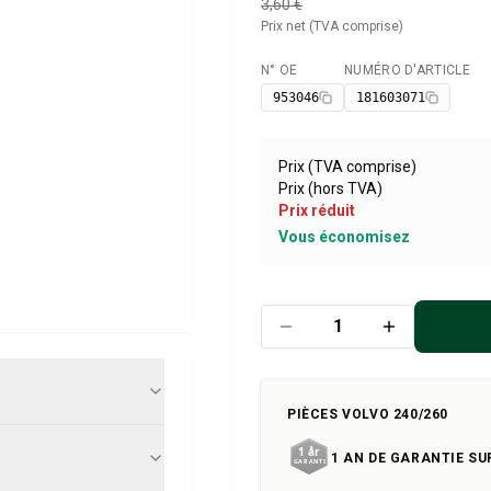
3,60 €
Prix net (TVA comprise)
N° OE
NUMÉRO D'ARTICLE
Disponible
953046
181603071
Prix (TVA comprise)
Prix (hors TVA)
Prix réduit
Vous économisez
PIÈCES VOLVO 240/260
1 AN DE GARANTIE SU