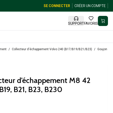
SE CONNECTER
CRÉER UN COMPTE
SUPPORT
FAVORIS
ement
Collecteur d'échappement Volvo 240 (B17/B19/B21/B23)
Goujon de 
ecteur d'échappement M8 42
19, B21, B23, B230