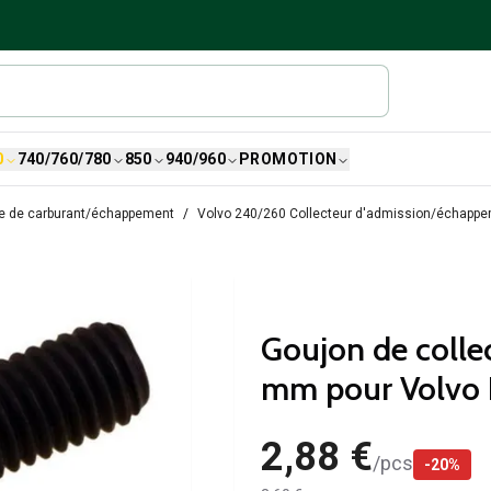
0
740/760/780
850
940/960
PROMOTION
e de carburant/échappement
Volvo 240/260 Collecteur d'admission/échapp
Goujon de coll
mm pour Volvo B
2,88 €
/
pcs
-
20
%