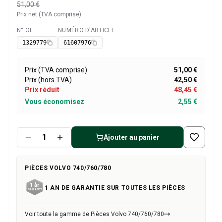
Pièces Volvo 1800
51,00 €
Volvo 1800 Système de freinage
Prix net (TVA comprise)
Volvo 1800 Système de carburant/échappement
N° OE
NUMÉRO D'ARTICLE
Disponible
Volvo 1800 Pièces de carrosserie
1329779
61607976
Volvo 1800 Système de refroidissement
Liaison de l'accélérateur du moteur Volvo 1800
Prix (TVA comprise)
51,00 €
Pièces du moteur Volvo 1800
Prix (hors TVA)
42,50 €
Volvo 1800 Équipement électrique
Prix réduit
48,45 €
Volvo 1800 Suspension avant
Vous économisez
2,55 €
Volvo 1800 Transmission/Suspension arrière
Volvo 1800 Pièces intérieures
Volvo 1800 Système de chauffage/air frais (1961-73)
Ajouter au panier
Volvo 1800 Jantes/Enjoliveurs
Volvo 1800 Divers
Pièces Volvo 140/164
PIÈCES VOLVO 740/760/780
Volvo 140/164 Pièces de carrosserie
1 AN DE GARANTIE SUR TOUTES LES PIÈCES
Volvo 140/164 Système de freinage
Volvo 140/164 Système de refroidissement
Volvo 140/164 Équipement électrique
Voir toute la gamme de Pièces Volvo 740/760/780