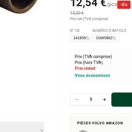
12,54 €
/
pcs
-
5
%
13,20 €
Prix net (TVA comprise)
N° OE
NUMÉRO D'ARTICLE
Disponible
241850
31605882
Prix (TVA comprise)
Prix (hors TVA)
Prix réduit
Vous économisez
PIÈCES VOLVO AMAZON