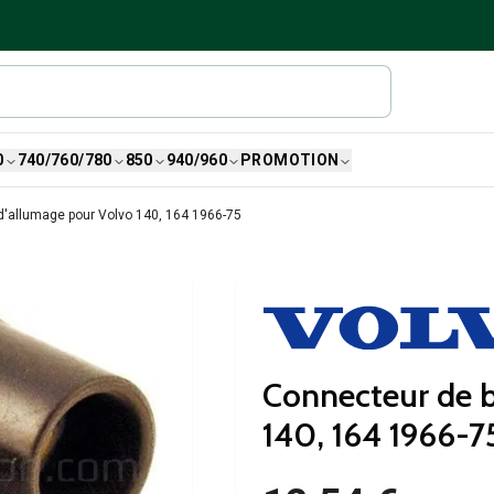
0
740/760/780
850
940/960
PROMOTION
d'allumage pour Volvo 140, 164 1966-75
Connecteur de b
140, 164 1966-7